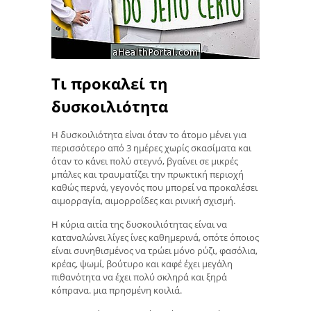
Τι προκαλεί τη
δυσκοιλιότητα
Η δυσκοιλιότητα είναι όταν το άτομο μένει για
περισσότερο από 3 ημέρες χωρίς σκασίματα και
όταν το κάνει πολύ στεγνό, βγαίνει σε μικρές
μπάλες και τραυματίζει την πρωκτική περιοχή
καθώς περνά, γεγονός που μπορεί να προκαλέσει
αιμορραγία, αιμορροΐδες και ρινική σχισμή.
Η κύρια αιτία της δυσκοιλιότητας είναι να
καταναλώνει λίγες ίνες καθημερινά, οπότε όποιος
είναι συνηθισμένος να τρώει μόνο ρύζι, φασόλια,
κρέας, ψωμί, βούτυρο και καφέ έχει μεγάλη
πιθανότητα να έχει πολύ σκληρά και ξηρά
κόπρανα. μια πρησμένη κοιλιά.