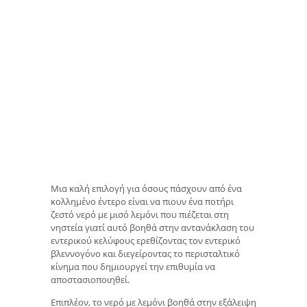
Μια καλή επιλογή για όσους πάσχουν από ένα
κολλημένο έντερο είναι να πιουν ένα ποτήρι
ζεστό νερό με μισό λεμόνι που πιέζεται στη
νηστεία γιατί αυτό βοηθά στην αντανάκλαση του
εντερικού κελύφους ερεθίζοντας τον εντερικό
βλεννογόνο και διεγείροντας το περισταλτικό
κίνημα που δημιουργεί την επιθυμία να
αποστασιοποιηθεί.
Επιπλέον, το νερό με λεμόνι βοηθά στην εξάλειψη