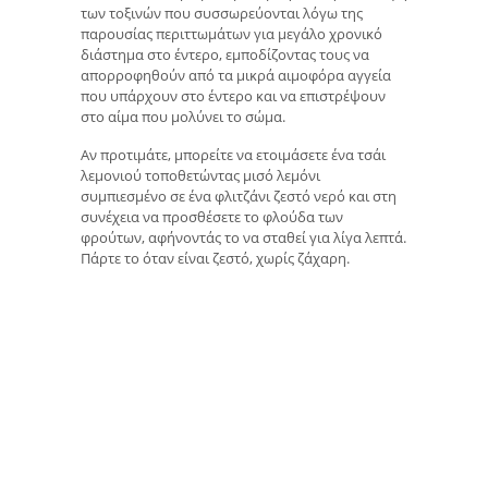
των τοξινών που συσσωρεύονται λόγω της
παρουσίας περιττωμάτων για μεγάλο χρονικό
διάστημα στο έντερο, εμποδίζοντας τους να
απορροφηθούν από τα μικρά αιμοφόρα αγγεία
που υπάρχουν στο έντερο και να επιστρέψουν
στο αίμα που μολύνει το σώμα.
Αν προτιμάτε, μπορείτε να ετοιμάσετε ένα τσάι
λεμονιού τοποθετώντας μισό λεμόνι
συμπιεσμένο σε ένα φλιτζάνι ζεστό νερό και στη
συνέχεια να προσθέσετε το φλούδα των
φρούτων, αφήνοντάς το να σταθεί για λίγα λεπτά.
Πάρτε το όταν είναι ζεστό, χωρίς ζάχαρη.