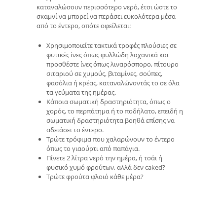
καταναλώσουν περισσότερο νερό, έτσι ώστε το
σκαμνί να μπορεί να περάσει ευκολότερα μέσα
από το έντερο, οπότε οφείλεται:
Χρησιμοποιείτε τακτικά τροφές πλούσιες σε
φυτικές ίνες όπως φυλλώδη λαχανικά και
προσθέστε ίνες όπως λιναρόσπορο, πίτουρο
σιταριού σε χυμούς, βιταμίνες, σούπες,
φασόλια ή κρέας, καταναλώνοντάς το σε όλα
τα γεύματα της ημέρας.
Κάποια σωματική δραστηριότητα, όπως ο
χορός, το περπάτημα ή το ποδήλατο, επειδή η
σωματική δραστηριότητα βοηθά επίσης να
αδειάσει το έντερο.
Τρώτε τρόφιμα που χαλαρώνουν το έντερο
όπως το γιαούρτι από παπάγια.
Πίνετε 2 λίτρα νερό την ημέρα, ή τσάι ή
φυσικό χυμό φρούτων, αλλά δεν caked?
Τρώτε φρούτα φλοιό κάθε μέρα?