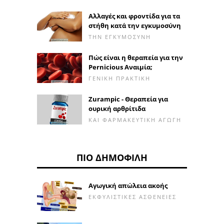
Αλλαγές και φροντίδα για τα
στήθη κατά την εγκυμοσύνη
ΤΗΝ ΕΓΚΥΜΟΣΎΝΗ
Πώς είναι η θεραπεία για την
Pernicious Αναιμία;
ΓΕΝΙΚΉ ΠΡΑΚΤΙΚΉ
Zurampic - Θεραπεία για
ουρική αρθρίτιδα
ΚΑΙ ΦΑΡΜΑΚΕΥΤΙΚΉ ΑΓΩΓΉ
ΠΙΟ ΔΗΜΟΦΙΛΉ
Αγωγική απώλεια ακοής
ΕΚΦΥΛΙΣΤΙΚΈΣ ΑΣΘΈΝΕΙΕΣ