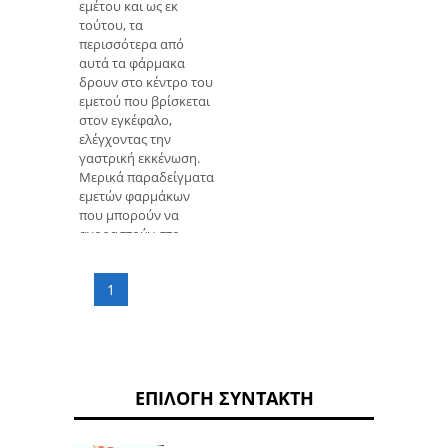
εμέτου και ως εκ
τούτου, τα
περισσότερα από
αυτά τα φάρμακα
δρουν στο κέντρο του
εμετού που βρίσκεται
στον εγκέφαλο,
ελέγχοντας την
γαστρική εκκένωση.
Μερικά παραδείγματα
εμετών φαρμάκων
που μπορούν να
αγοραστούν στο
φαρμακείο, ακόμη και
χωρίς συνταγή, είναι:
1
Domperidone ,
γνωστή εμπορικά ως
Motilium, Peridal ή
Peridone.
Μεθοκλοπραμίδη ή
Plasil; Η διμενυδρίνη
ΕΠΙΛΟΓΉ ΣΥΝΤΆΚΤΗ