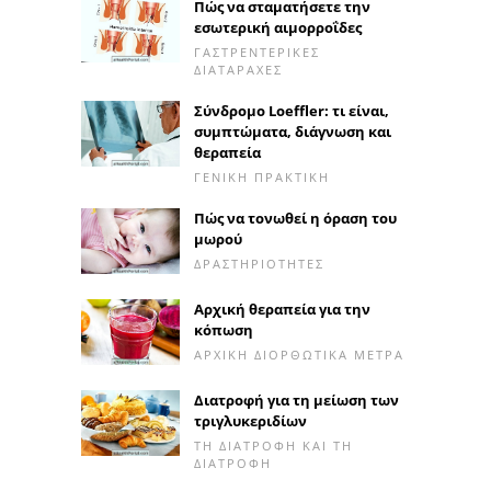
Πώς να σταματήσετε την
εσωτερική αιμορροΐδες
ΓΑΣΤΡΕΝΤΕΡΙΚΈΣ
ΔΙΑΤΑΡΑΧΈΣ
Σύνδρομο Loeffler: τι είναι,
συμπτώματα, διάγνωση και
θεραπεία
ΓΕΝΙΚΉ ΠΡΑΚΤΙΚΉ
Πώς να τονωθεί η όραση του
μωρού
ΔΡΑΣΤΗΡΙΌΤΗΤΕΣ
Αρχική θεραπεία για την
κόπωση
ΑΡΧΙΚΉ ΔΙΟΡΘΩΤΙΚΆ ΜΈΤΡΑ
Διατροφή για τη μείωση των
τριγλυκεριδίων
ΤΗ ΔΙΑΤΡΟΦΉ ΚΑΙ ΤΗ
ΔΙΑΤΡΟΦΉ