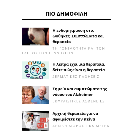
ΠΙΟ ΔΗΜΟΦΙΛΉ
Η ενδομητρίωση στις
ωοθήκες: Συμπτώματα και
θεραπεία
ΤΗ ΓΟΝΙΜΌΤΗΤΑ ΚΑΙ ΤΟΝ
ΈΛΕΓΧΟ ΤΩΝ ΓΕΝΝΉΣΕΩΝ
Η λέπρα έχει μια θεραπεία,
δείτε πώς είναι η θεραπεία
ΔΕΡΜΑΤΙΚΈΣ ΠΑΘΉΣΕΙΣ
Σημεία και συμπτώματα της
νόσου του Alzheimer
ΕΚΦΥΛΙΣΤΙΚΈΣ ΑΣΘΈΝΕΙΕΣ
Αρχική θεραπεία για να
αφαιρέσετε την πείνα
ΑΡΧΙΚΉ ΔΙΟΡΘΩΤΙΚΆ ΜΈΤΡΑ