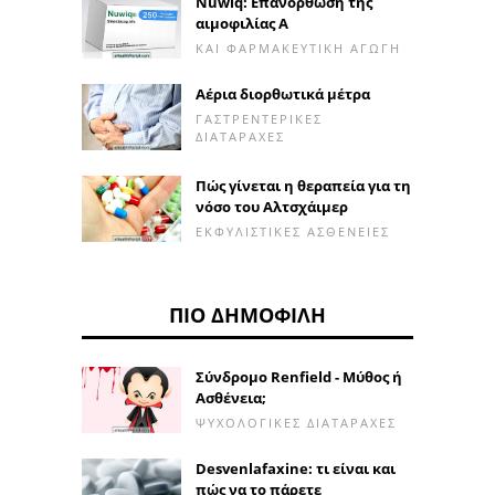
Nuwiq: Επανόρθωση της
αιμοφιλίας Α
ΚΑΙ ΦΑΡΜΑΚΕΥΤΙΚΉ ΑΓΩΓΉ
Αέρια διορθωτικά μέτρα
ΓΑΣΤΡΕΝΤΕΡΙΚΈΣ
ΔΙΑΤΑΡΑΧΈΣ
Πώς γίνεται η θεραπεία για τη
νόσο του Αλτσχάιμερ
ΕΚΦΥΛΙΣΤΙΚΈΣ ΑΣΘΈΝΕΙΕΣ
ΠΙΟ ΔΗΜΟΦΙΛΉ
Σύνδρομο Renfield - Μύθος ή
Ασθένεια;
ΨΥΧΟΛΟΓΙΚΈΣ ΔΙΑΤΑΡΑΧΈΣ
Desvenlafaxine: τι είναι και
πώς να το πάρετε