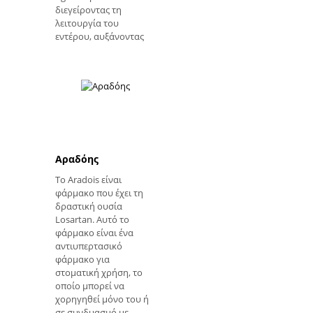
διεγείροντας τη
λειτουργία του
εντέρου, αυξάνοντας
Αραδόης
Το Aradois είναι
φάρμακο που έχει τη
δραστική ουσία
Losartan. Αυτό το
φάρμακο είναι ένα
αντιυπερτασικό
φάρμακο για
στοματική χρήση, το
οποίο μπορεί να
χορηγηθεί μόνο του ή
σε συνδυασμό με