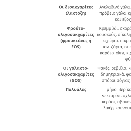
Οι δισακχαρίτες
Αγελαδινό γάλα,
(λακτόζη)
πρόβειο γάλα, κρ
και εξοχ
Φρούτα-
Κρεμμύδι, σκόρδ
ολιγοσακχαρίτες
κουσκούς, σίκαλη
(φρουκτάνες ή
κιχώριο, πικρα
FOS)
παντζάρια, σπα
καρότο, okra, κ
φύ
Οι γαλακτο-
Φακές, ρεβίθια,
ολιγοσακχαρίτες
δημητριακά, φα
(GOS)
σπόροι σόγιας
Πολυόλες
μήλο, βερίκο
νεκταρίνι, αχλ
κεράσι, αβοκά
λικέρ, κουνου