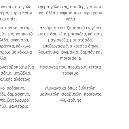
 κατσικίσιο γάλα,
κρέμα γάλακτος, σουβέρ, γιαούρτι
έμα, τυρί ricotta
και άλλα τρόφιμα που περιέχουν
ικό σπίτι
γάλα
ο, πράσα, σιτάρι,
αλεύρι σίτου, ζυμαρικά εν γένει
, λωτός, καρπούζι,
με σιτάρι, κέικ, μπισκότα, κέτσαπ,
λίδα, αγκινάρα,
μαγιονέζα, μουστάρδα,
ράγγια, κόκκινο
επεξεργασμένα κρέατα όπως
ιχώριο με κόκκινα
λουκάνικα, ψωμάκια, ζαμπόν και
λλα,
mortadella
 κονσερβοποιημένα
προϊόντα που περιέχουν τέτοια
σόλια, μπιζέλια,
τρόφιμα
 ολικής αλέσεως
κο, ροδάκινο,
γλυκαντικά όπως ξυλιτόλη,
άδι, δαμάσκηνο,
μαννιτόλη, σορβιτόλη, προϊόντα
ντο, βατόμουρο,
γλυκερίνης
πίδι, μανιτάρια