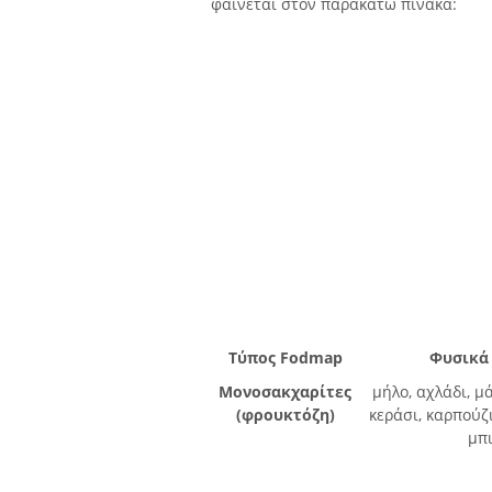
φαίνεται στον παρακάτω πίνακα:
Τύπος Fodmap
Φυσικά
Μονοσακχαρίτες
μήλο, αχλάδι, μ
(φρουκτόζη)
κεράσι, καρπούζ
μπι