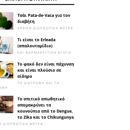
Τσάι Pata-de-Vaca για τον
διαβήτη
ΑΡΧΙΚΉ ΔΙΟΡΘΩΤΙΚΆ ΜΈΤΡΑ
Τι είναι το Erleada
(απαλουταμίδιο)
ΚΑΙ ΦΑΡΜΑΚΕΥΤΙΚΉ ΑΓΩΓΉ
Το φακό δεν είναι πάχυνση
και είναι πλούσιο σε
σίδηρο
ΤΗ ΔΙΑΤΡΟΦΉ ΚΑΙ ΤΗ
ΡΟΦΉ
Το σπιτικό απωθητικό
απομακρύνει τα
κουνούπια από το Dengue,
το Zika και το Chikungunya
Ή ΔΙΟΡΘΩΤΙΚΆ ΜΈΤΡΑ