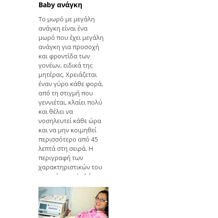
ότι είναι σύνηθες για
Baby ανάγκη
τη γυναίκα να
Το μωρό με μεγάλη
αισθάνεται
ανάγκη είναι ένα
αβοήθητος αυτή τη
μωρό που έχει μεγάλη
στιγμή. Επιπλέον,
ανάγκη για προσοχή
είναι σύνηθες για το
και φροντίδα των
doulas να υποστη
γονέων, ειδικά της
μητέρας. Χρειάζεται
έναν γύρο κάθε φορά,
από τη στιγμή που
γεννιέται, κλαίει πολύ
και θέλει να
νοσηλευτεί κάθε ώρα
και να μην κοιμηθεί
περισσότερο από 45
λεπτά στη σειρά. Η
περιγραφή των
χαρακτηριστικών του
μωρού της υψηλής
ανάγκης έγινε από τον
παιδίατρο William
Sears, αφού
παρακολούθησε τη