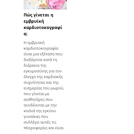
συμπεριφορά του
νεώτερου γιου του, ο
οποίος ήταν πολύ
Πώς γίνεται η
διαφορετικός από
εμβρυϊκή
τους μεγαλύτερους
καρδιοτοκογραφί
αδελφούς. Ωστ
α;
Η εμβρυϊκή
καρδιοτοκογραφία
είναι μια εξέταση που
διεξάγεται κατά τη
διάρκεια της
εγκυμοσύνης για τον
έλεγχο της καρδιακής
συχνότητας και της
ευημερίας του μωρού,
που γίνεται με
αισθητήρες που
συνδέονται με την
κοιλιά της εγκύου
γυναίκας που
συλλέγει αυτές τις
πληροφορίες και είναι
ιδιαίτερα κατάλληλος