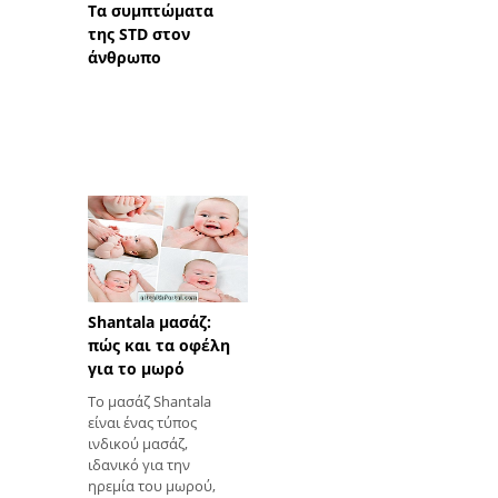
Τα συμπτώματα
της STD στον
άνθρωπο
Shantala μασάζ:
πώς και τα οφέλη
για το μωρό
Το μασάζ Shantala
είναι ένας τύπος
ινδικού μασάζ,
ιδανικό για την
ηρεμία του μωρού,