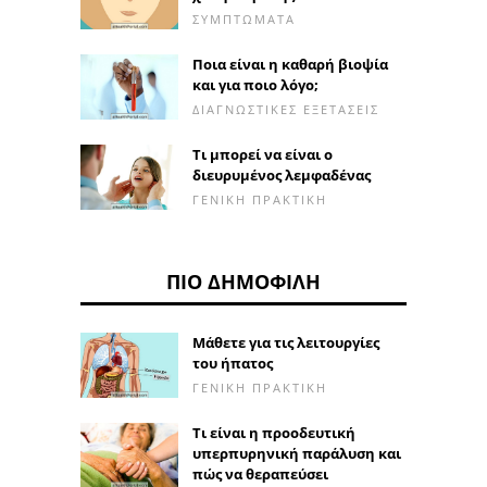
ΣΥΜΠΤΏΜΑΤΑ
Ποια είναι η καθαρή βιοψία
και για ποιο λόγο;
ΔΙΑΓΝΩΣΤΙΚΈΣ ΕΞΕΤΆΣΕΙΣ
Τι μπορεί να είναι ο
διευρυμένος λεμφαδένας
ΓΕΝΙΚΉ ΠΡΑΚΤΙΚΉ
ΠΙΟ ΔΗΜΟΦΙΛΉ
Μάθετε για τις λειτουργίες
του ήπατος
ΓΕΝΙΚΉ ΠΡΑΚΤΙΚΉ
Τι είναι η προοδευτική
υπερπυρηνική παράλυση και
πώς να θεραπεύσει