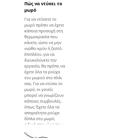
μέσω του θηλασμού
Πώς να ντύσει το
και ε
μωρό
Για να ντύσετε το
μωρό πρέπει να έχετε
κάποια προσοχή στη
θερμοκρασία που
κάνετε, ώστε να μην
νιώθει κρύο ή ζεστό.
Επιπλέον, για να
διευκολύνετε την
εργασία, θα πρέπει να
έχετε όλα τα ρούχα
του μωρού στο πλάι
σας. Για να ντύσει το
μωρό, οι γονείς
μπορεί να γνωρίζουν
κάποιες συμβουλές,
όπως: Έχετε όλα τα
απαραίτητα ρούχα
δίπλα στο μωρό,
ειδικά στην ώρα του
μπάνιου. Βάλτε πρώτα
την