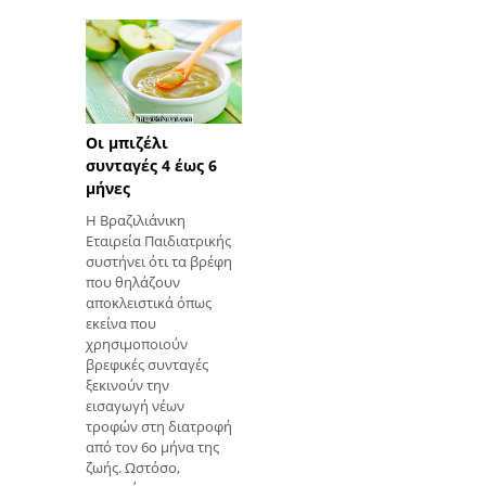
για έγκυες γυναίκες
μετά από 37
εβδομάδες ή σε
χρονικές περιόδους
κοντά. Αυτή η εξέταση
μπορεί επίσης να
πραγματοποιηθεί
Οι μπιζέλι
κατά τη διάρκεια της
συνταγές 4 έως 6
εργασίας για να
μήνες
παρακολουθεί την
Η Βραζιλιάνικη
υγεία του μωρού αυτή
Εταιρεία Παιδιατρικής
τη στιγμή, εκτός από
συστήνει ότι τα βρέφη
την αξιολόγηση των
που θηλάζουν
συσπάσεων της
αποκλειστικά όπως
μήτρας της γυναίκας.
εκείνα που
Η εμβρυϊκή
χρησιμοποιούν
καρδιοτοκογραφί
βρεφικές συνταγές
ξεκινούν την
εισαγωγή νέων
τροφών στη διατροφή
από τον 6ο μήνα της
ζωής. Ωστόσο,