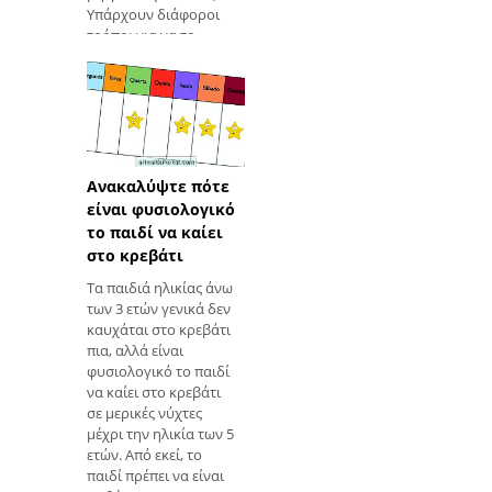
Υπάρχουν διάφοροι
τρόποι για να το
εξαγάγετε, είτε μπορεί
να γίνει με τα χέρια
σας είτε με απλή ή
διπλή ηλεκτρική ή
χειροκίνητη βόμβα,
ανάλογα με το πόσο
συχνά θέλ
Ανακαλύψτε πότε
είναι φυσιολογικό
το παιδί να καίει
στο κρεβάτι
Τα παιδιά ηλικίας άνω
των 3 ετών γενικά δεν
καυχάται στο κρεβάτι
πια, αλλά είναι
φυσιολογικό το παιδί
να καίει στο κρεβάτι
σε μερικές νύχτες
μέχρι την ηλικία των 5
ετών. Από εκεί, το
παιδί πρέπει να είναι