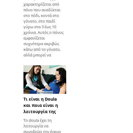
χαρακτηρίζεται από
πόνο που αναδύεται
στο πόδι, κοντά στο
γόνατο, στο παιδί
γύρω στα 3 έως 10
χρόνια. Αυτός ο πόνος
εμφανίζεται
συχνότερα ακριβώς
κάτω από το γόνατο,
αλλά μπορεί να
εκτείνεται στον
αστράγαλο, ειδικά τη
νύχτα και κατά τη
διάρκεια της
σωματικής
δραστηριότητας. Ο
πόνος στην ανάπτυξη
Τι είναι η Doula
θεωρείται ότι είναι
και ποια είναι η
συνέπεια της
ανάπτυξης των οστών
λειτουργία της
γρηγορότερα από την
Το doula έχει τη
ανάπτυξη των μυών,
λειτουργία να
γεγονός που προκαλεί
συνοδεύει την έγκυο