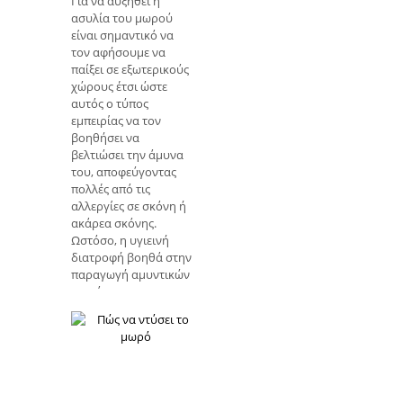
Για να αυξηθεί η
αντιμετωπίζεται ως
ασυλία του μωρού
χημειοθεραπεία ή
είναι σημαντικό να
ακτινοθεραπεία, το
τον αφήσουμε να
εμβόλιο πρέπ
παίξει σε εξωτερικούς
χώρους έτσι ώστε
αυτός ο τύπος
εμπειρίας να τον
βοηθήσει να
βελτιώσει την άμυνα
του, αποφεύγοντας
πολλές από τις
αλλεργίες σε σκόνη ή
ακάρεα σκόνης.
Ωστόσο, η υγιεινή
διατροφή βοηθά στην
παραγωγή αμυντικών
κυττάρων
ενισχύοντας την
ασυλία του παιδιού.
Το ανοσοποιητικό
σύστημα του μωρού
δυναμώνει με την
πάροδο του χρόνου