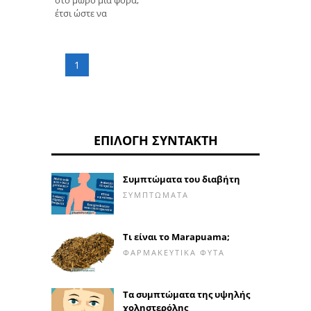
στο μωρό μία φορά,
έτσι ώστε να
1
ΕΠΙΛΟΓΉ ΣΥΝΤΆΚΤΗ
Συμπτώματα του διαβήτη
ΣΥΜΠΤΏΜΑΤΑ
Τι είναι το Marapuama;
ΦΑΡΜΑΚΕΥΤΙΚΆ ΦΥΤΆ
Τα συμπτώματα της υψηλής
χοληστερόλης