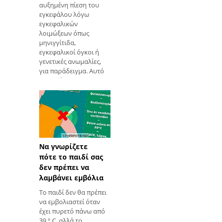
αυξημένη πίεση του
εγκεφάλου λόγω
εγκεφαλικών
λοιμώξεων όπως
μηνιγγίτιδα,
εγκεφαλικοί όγκοι ή
γενετικές ανωμαλίες,
για παράδειγμα. Αυτό
το υγρό, που
ονομάζεται
εγκεφαλονωτιαίο
υγρό (CSF),
περιλαμβάνει τον
εγκέφαλο και το
νωτιαίο μυελό και έχει
ως σκοπό την
Να γνωρίζετε
προστασία του.
πότε το παιδί σας
Ωστόσο, όταν υπάρχει
δεν πρέπει να
απόφραξη στη
λαμβάνει εμβόλια
διέλευση του υγρού,
Το παιδί δεν θα πρέπει
αύξηση της
να εμβολιαστεί όταν
παραγωγής υγρού ή
έχει πυρετό πάνω από
δυσα
39 ° C, αλλά το