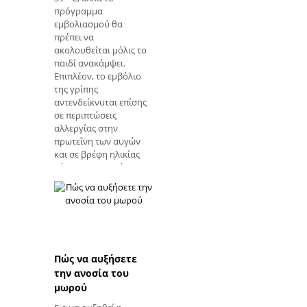
πρόγραμμα
εμβολιασμού θα
πρέπει να
ακολουθείται μόλις το
παιδί ανακάμψει.
Επιπλέον, το εμβόλιο
της γρίπης
αντενδείκνυται επίσης
σε περιπτώσεις
αλλεργίας στην
πρωτεΐνη των αυγών
και σε βρέφη ηλικίας
κάτω των 6 μηνών.
Ωστόσο, εάν έχει
χρησιμοποιήσει
κορτικοστεροειδή
υψηλής δόσης για
περισσότερο από 2
εβδομάδες, έχει
ασθένεια που μειώνει
Πώς να αυξήσετε
την ανοσία όπως ο
την ανοσία του
HIV, ο λύκος και η
μωρού
πνευμονία ή