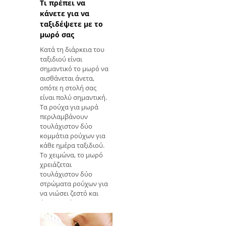
λίγη βοήθεια, έτσι
Τι πρέπει να
ώστε να μπορέσετε να
κάνετε για να
είστε ολοκληρωμένοι
ταξιδέψετε με το
και ανεξάρτητοι στις
μωρό σας
βασικές καθημερινές
Κατά τη διάρκεια του
σ
ταξιδιού είναι
σημαντικό το μωρό να
αισθάνεται άνετα,
οπότε η στολή σας
είναι πολύ σημαντική.
Τα ρούχα για μωρά
περιλαμβάνουν
τουλάχιστον δύο
κομμάτια ρούχων για
κάθε ημέρα ταξιδιού.
Το χειμώνα, το μωρό
χρειάζεται
τουλάχιστον δύο
στρώματα ρούχων για
να νιώσει ζεστό και
άνετο, οπότε
φορώντας ένα σώμα
που καλύπτει τα χέρια