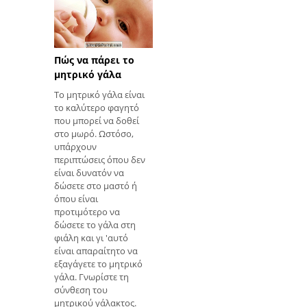
και τα πόδια μπορεί
να είνα
Πώς να πάρει το
μητρικό γάλα
Το μητρικό γάλα είναι
το καλύτερο φαγητό
που μπορεί να δοθεί
στο μωρό. Ωστόσο,
υπάρχουν
περιπτώσεις όπου δεν
είναι δυνατόν να
δώσετε στο μαστό ή
όπου είναι
προτιμότερο να
δώσετε το γάλα στη
φιάλη και γι 'αυτό
είναι απαραίτητο να
εξαγάγετε το μητρικό
γάλα. Γνωρίστε τη
σύνθεση του
μητρικού γάλακτος.