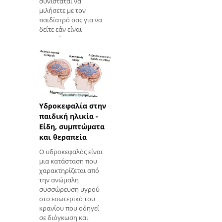
συνιστάται να
μιλήσετε με τον
παιδίατρό σας για να
δείτε εάν είναι
απαραίτητο να
ξεκινήσετε τη
συμπληρωματική
σίτιση πριν από αυτή
τη φορά. Στην αρχή,
πρέπει να δώσ
Υδροκεφαλία στην
παιδική ηλικία -
Είδη, συμπτώματα
και θεραπεία
Ο υδροκεφαλός είναι
μια κατάσταση που
χαρακτηρίζεται από
την ανώμαλη
συσσώρευση υγρού
στο εσωτερικό του
κρανίου που οδηγεί
σε διόγκωση και