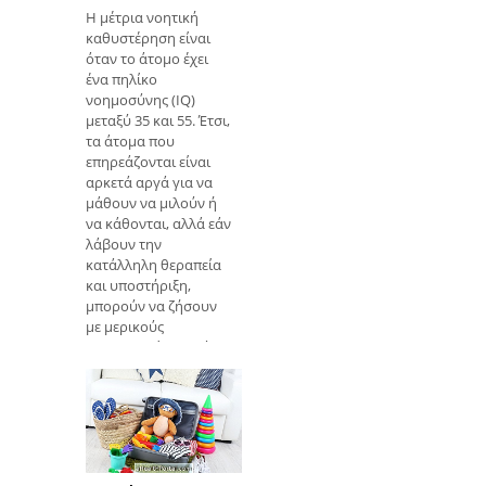
Η μέτρια νοητική
καθυστέρηση είναι
όταν το άτομο έχει
ένα πηλίκο
νοημοσύνης (IQ)
μεταξύ 35 και 55. Έτσι,
τα άτομα που
επηρεάζονται είναι
αρκετά αργά για να
μάθουν να μιλούν ή
να κάθονται, αλλά εάν
λάβουν την
κατάλληλη θεραπεία
και υποστήριξη,
μπορούν να ζήσουν
με μερικούς
ανεξαρτησία. Ωστόσο,
η ένταση και ο τύπος
υποστήριξης πρέπει
να καθοριστούν σε
ατομική βάση, διότι
ορισμένες φορές
μπορεί να χρειαστεί