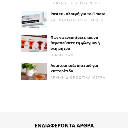
ΕΚΦΥΛΙΣΤΙΚΈΣ ΑΣΘΈΝΕΙΕΣ
Postec - Αλοιφή για το Fimose
ΚΑΙ ΦΑΡΜΑΚΕΥΤΙΚΉ ΑΓΩΓΉ
Πώς να εντοπίσετε και να
θεραπεύσετε τη φλεγμονή
στη μήτρα
ΟΙΚΕΊΑ ΖΩΉ
Ασιατικό τσάι σπιτιού για
κυτταρίτιδα
ΑΡΧΙΚΉ ΔΙΟΡΘΩΤΙΚΆ ΜΈΤΡΑ
ΕΝΔΙΑΦΈΡΟΝΤΑ ΆΡΘΡΑ