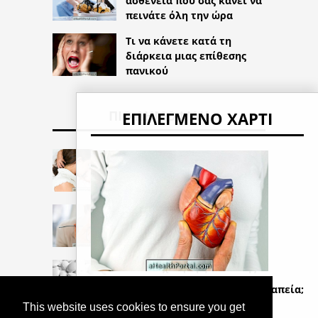
ασθένεια που σας κάνει να
πεινάτε όλη την ώρα
Τι να κάνετε κατά τη
διάρκεια μιας επίθεσης
πανικού
ΠΙΟ ΔΗΜΟΦΙΛΉ
ΕΠΙΛΕΓΜΈΝΟ ΧΑΡΤΊ
Puerperium: 10 αλλαγές
στο σώμα της γυναίκας
μετά τον τοκετό
5 συνήθεις ερωτήσεις
σχετικά με την αναιμία
Δισκίο χλωραμφενικόλης
Είναι η καρδιακή αρρυθμία μια θεραπεία;
This website uses cookies to ensure you get