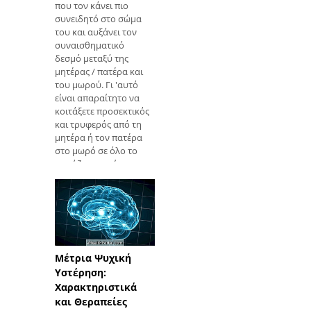
που τον κάνει πιο
συνειδητό στο σώμα
του και αυξάνει τον
συναισθηματικό
δεσμό μεταξύ της
μητέρας / πατέρα και
του μωρού. Γι 'αυτό
είναι απαραίτητο να
κοιτάξετε προσεκτικός
και τρυφερός από τη
μητέρα ή τον πατέρα
στο μωρό σε όλο το
μασάζ, το οποίο
μπορεί να εκτελεστεί
αμέσω
Μέτρια Ψυχική
Υστέρηση:
Χαρακτηριστικά
και Θεραπείες