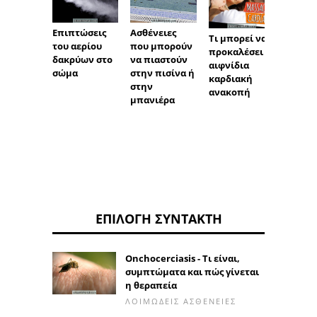
Επιπτώσεις
Ασθένειες
Τι
Τι μπορεί να
του αερίου
που μπορούν
προκα
προκαλέσει
δακρύων στο
να πιαστούν
κώμα 
αιφνίδια
σώμα
στην πισίνα ή
πότε ε
καρδιακή
στην
απαρα
ανακοπή
μπανιέρα
ΕΠΙΛΟΓΉ ΣΥΝΤΆΚΤΗ
Onchocerciasis - Τι είναι,
συμπτώματα και πώς γίνεται
η θεραπεία
ΛΟΙΜΏΔΕΙΣ ΑΣΘΈΝΕΙΕΣ