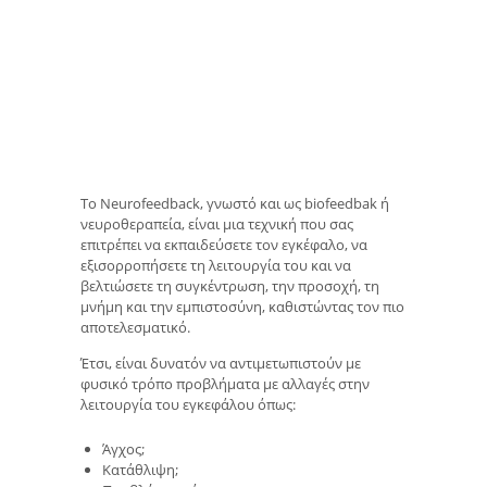
Το Neurofeedback, γνωστό και ως biofeedbak ή
νευροθεραπεία, είναι μια τεχνική που σας
επιτρέπει να εκπαιδεύσετε τον εγκέφαλο, να
εξισορροπήσετε τη λειτουργία του και να
βελτιώσετε τη συγκέντρωση, την προσοχή, τη
μνήμη και την εμπιστοσύνη, καθιστώντας τον πιο
αποτελεσματικό.
Έτσι, είναι δυνατόν να αντιμετωπιστούν με
φυσικό τρόπο προβλήματα με αλλαγές στην
λειτουργία του εγκεφάλου όπως:
Άγχος;
Κατάθλιψη;