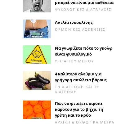
μπορεί να είναι μια ασθένεια
ΨΥΧΟΛΟΓΙΚΈΣ ΔΙΑΤΑΡΑΧΈΣ
Αντλία ινσουλίνης
ΟΡΜΟΝΙΚΈΣ ΑΣΘΈΝΕΙΕΣ
Να γνωρίζετε πότε το γκολφ
είναι φυσιολογικό
ΥΓΕΊΑ ΤΟΥ ΜΩΡΟΎ
4 καλύτερα αλεύρια για
γρήγορη απώλεια βάρους
ΤΗ ΔΙΑΤΡΟΦΉ ΚΑΙ ΤΗ
ΔΙΑΤΡΟΦΉ
Πώς να φτιάξετε σιρόπι
καρότου για το βήχα, τη
γρίπη και το κρύο
ΑΡΧΙΚΉ ΔΙΟΡΘΩΤΙΚΆ ΜΈΤΡΑ