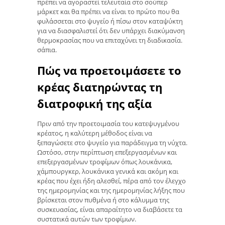
πρέπει να αγοραστεί τελευταία στο σούπερ
μάρκετ και θα πρέπει να είναι το πρώτο που θα
φυλάσσεται στο ψυγείο ή πίσω στον καταψύκτη
για να διασφαλιστεί ότι δεν υπάρχει διακύμανση
θερμοκρασίας που να επιταχύνει τη διαδικασία.
σάπια.
Πώς να προετοιμάσετε το
κρέας διατηρώντας τη
διατροφική της αξία
Πριν από την προετοιμασία του κατεψυγμένου
κρέατος, η καλύτερη μέθοδος είναι να
ξεπαγώσετε στο ψυγείο για παράδειγμα τη νύχτα.
Ωστόσο, στην περίπτωση επεξεργασμένων και
επεξεργασμένων τροφίμων όπως λουκάνικα,
χάμπουργκερ, λουκάνικα γενικά και ακόμη και
κρέας που έχει ήδη αλεσθεί, πέρα ​​από τον έλεγχο
της ημερομηνίας και της ημερομηνίας λήξης που
βρίσκεται στον πυθμένα ή στο κάλυμμα της
συσκευασίας, είναι απαραίτητο να διαβάσετε τα
συστατικά αυτών των τροφίμων.