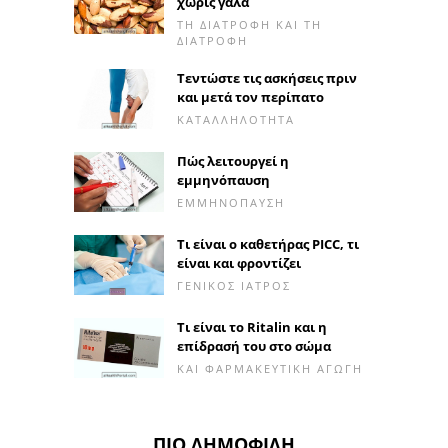
χωρίς γάλα
ΤΗ ΔΙΑΤΡΟΦΉ ΚΑΙ ΤΗ
ΔΙΑΤΡΟΦΉ
Τεντώστε τις ασκήσεις πριν
και μετά τον περίπατο
ΚΑΤΑΛΛΗΛΌΤΗΤΑ
Πώς λειτουργεί η
εμμηνόπαυση
ΕΜΜΗΝΌΠΑΥΣΗ
Τι είναι ο καθετήρας PICC, τι
είναι και φροντίζει
ΓΕΝΙΚΌΣ ΙΑΤΡΌΣ
Τι είναι το Ritalin και η
επίδρασή του στο σώμα
ΚΑΙ ΦΑΡΜΑΚΕΥΤΙΚΉ ΑΓΩΓΉ
ΠΙΟ ΔΗΜΟΦΙΛΉ