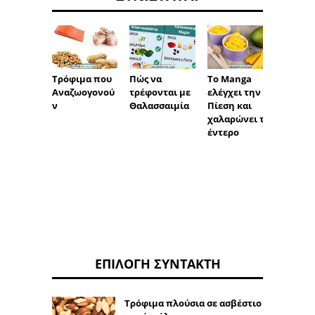
Πώς να
Το Manga
Τι είνα
Τρόφιμα που
τρέφονται με
ελέγχει την
vegani
Αναζωογονού
Θαλασσαιμία
Πίεση και
τι να 
ν
χαλαρώνει το
έντερο
ΕΠΙΛΟΓΉ ΣΥΝΤΆΚΤΗ
Τρόφιμα πλούσια σε ασβέστιο