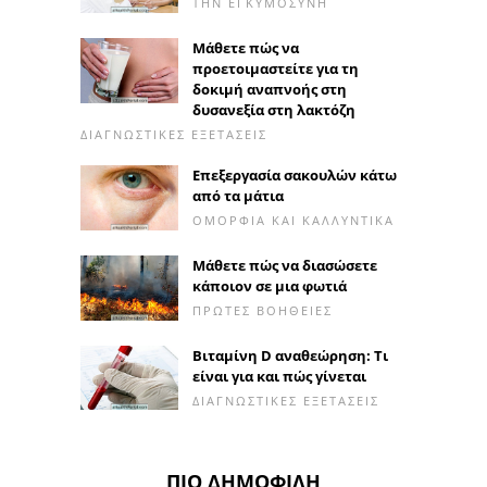
ΤΗΝ ΕΓΚΥΜΟΣΎΝΗ
Μάθετε πώς να
προετοιμαστείτε για τη
δοκιμή αναπνοής στη
δυσανεξία στη λακτόζη
ΔΙΑΓΝΩΣΤΙΚΈΣ ΕΞΕΤΆΣΕΙΣ
Επεξεργασία σακουλών κάτω
από τα μάτια
ΟΜΟΡΦΙΆ ΚΑΙ ΚΑΛΛΥΝΤΙΚΆ
Μάθετε πώς να διασώσετε
κάποιον σε μια φωτιά
ΠΡΏΤΕΣ ΒΟΉΘΕΙΕΣ
Βιταμίνη D αναθεώρηση: Τι
είναι για και πώς γίνεται
ΔΙΑΓΝΩΣΤΙΚΈΣ ΕΞΕΤΆΣΕΙΣ
ΠΙΟ ΔΗΜΟΦΙΛΉ