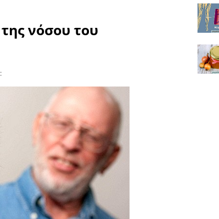
 της νόσου του
: