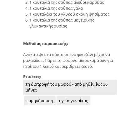
1 κουταλιά της σούπας αλεύρι καρύδας
1 κουταλιά της σούπας γάλα
1 κουταλάκι του γλυκού σκόνη ψησίματος
1 κουταλιά της σούπας μαγειρικής
γλυκαντικής ουσίας
Μέθοδος παρασκευής:
Ανακατέψτε τα πάντα σε ένα φλιτζάνι μέχρι να
μαλακώσει Πάρτε το φούρνο μικροκυμάτων για
περίπου 1 λεπτό και σερβίρετε ζεστό.
Ετικέτες:
τη διατροφή του μωρού - από μηδέν έως 36
μήνες
εμμηνόπαυση
υγεία-γυναίκας