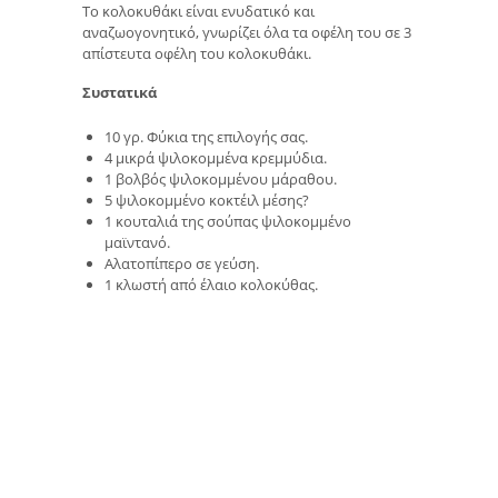
Το κολοκυθάκι είναι ενυδατικό και
αναζωογονητικό, γνωρίζει όλα τα οφέλη του σε 3
απίστευτα οφέλη του κολοκυθάκι.
Συστατικά
10 γρ. Φύκια της επιλογής σας.
4 μικρά ψιλοκομμένα κρεμμύδια.
1 βολβός ψιλοκομμένου μάραθου.
5 ψιλοκομμένο κοκτέιλ μέσης?
1 κουταλιά της σούπας ψιλοκομμένο
μαϊντανό.
Αλατοπίπερο σε γεύση.
1 κλωστή από έλαιο κολοκύθας.