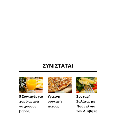
ΣΥΝΙΣΤΆΤΑΙ
5 Συνταγές για
Υγιεινή
Συνταγή
Αποτο
χυμό ανανά
συνταγή
Σαλάτας με
ός χυμ
να χάσουν
πίτσας
Νούντλ για
λάχαν
βάρος
τον Διαβήτη