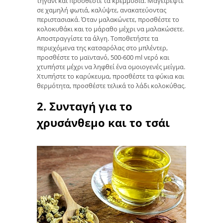
τηγάνι και προσθέστε τα κρεμμύδια. Μαγειρέψτε
σε χαμηλή φωτιά, καλύψτε, ανακατεύοντας
περιστασιακά. Όταν μαλακώνετε, προσθέστε το
κολοκυθάκι και το μάραθο μέχρι να μαλακώσετε.
Αποστραγγίστε τα άλγη. Τοποθετήστε τα
περιεχόμενα της κατσαρόλας στο μπλέντερ,
προσθέστε το μαϊντανό, 500-600 ml νερό και
χτυπήστε μέχρι να ληφθεί ένα ομοιογενές μείγμα.
Χτυπήστε το καρύκευμα, προσθέστε τα φύκια και
θερμότητα, προσθέστε τελικά το λάδι κολοκύθας.
2. Συνταγή για το
χρυσάνθεμο και το τσάι