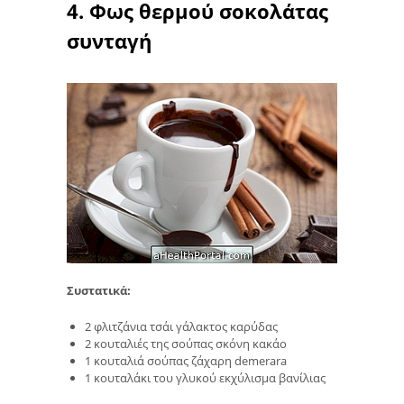
4. Φως θερμού σοκολάτας
συνταγή
Συστατικά:
2 φλιτζάνια τσάι γάλακτος καρύδας
2 κουταλιές της σούπας σκόνη κακάο
1 κουταλιά σούπας ζάχαρη demerara
1 κουταλάκι του γλυκού εκχύλισμα βανίλιας