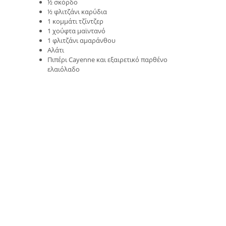
½ σκόρδο
½ φλιτζάνι καρύδια
1 κομμάτι τζίντζερ
1 χούφτα μαϊντανό
1 φλιτζάνι αμαράνθου
Αλάτι
Πιπέρι Cayenne και εξαιρετικό παρθένο
ελαιόλαδο