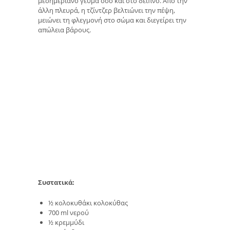
μεσημεριανό γεύμα όσο και στο δείπνο. Από την
άλλη πλευρά, η τζίντζερ βελτιώνει την πέψη,
μειώνει τη φλεγμονή στο σώμα και διεγείρει την
απώλεια βάρους.
Συστατικά:
½ κολοκυθάκι κολοκύθας
700 ml νερού
½ κρεμμύδι