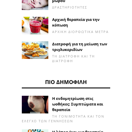
μωρού
ΔΡΑΣΤΗΡΙΌΤΗΤΕΣ
Αρχική θεραπεία για την
κόπωση
ΑΡΧΙΚΉ ΔΙΟΡΘΩΤΙΚΆ ΜΈΤΡΑ
Διατροφή για τη μείωση των
τριγλυκεριδίων
ΤΗ ΔΙΑΤΡΟΦΉ ΚΑΙ ΤΗ
ΔΙΑΤΡΟΦΉ
ΠΙΟ ΔΗΜΟΦΙΛΉ
Η ενδομητρίωση στις
ωοθήκες: Συμπτώματα και
θεραπεία
ΤΗ ΓΟΝΙΜΌΤΗΤΑ ΚΑΙ ΤΟΝ
ΈΛΕΓΧΟ ΤΩΝ ΓΕΝΝΉΣΕΩΝ