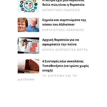
Η λέπρα έχει μια θεραπεία,
δείτε πώς είναι η θεραπεία
ΔΕΡΜΑΤΙΚΈΣ ΠΑΘΉΣΕΙΣ
Σημεία και συμπτώματα της
νόσου του Alzheimer
ΕΚΦΥΛΙΣΤΙΚΈΣ ΑΣΘΈΝΕΙΕΣ
Αρχική θεραπεία για να
αφαιρέσετε την πείνα
ΑΡΧΙΚΉ ΔΙΟΡΘΩΤΙΚΆ ΜΈΤΡΑ
4 Συνταγές κέικ σοκολάτας
Τοποθετήστε (να τρώτε χωρίς
ενοχή)
ΤΗ ΔΙΑΤΡΟΦΉ ΚΑΙ ΤΗ
ΔΙΑΤΡΟΦΉ