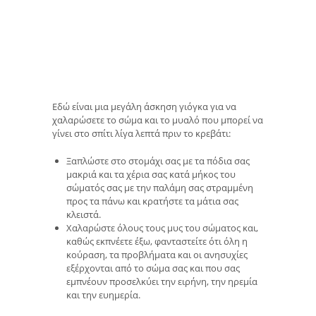
Εδώ είναι μια μεγάλη άσκηση γιόγκα για να
χαλαρώσετε το σώμα και το μυαλό που μπορεί να
γίνει στο σπίτι λίγα λεπτά πριν το κρεβάτι:
Ξαπλώστε στο στομάχι σας με τα πόδια σας
μακριά και τα χέρια σας κατά μήκος του
σώματός σας με την παλάμη σας στραμμένη
προς τα πάνω και κρατήστε τα μάτια σας
κλειστά.
Χαλαρώστε όλους τους μυς του σώματος και,
καθώς εκπνέετε έξω, φανταστείτε ότι όλη η
κούραση, τα προβλήματα και οι ανησυχίες
εξέρχονται από το σώμα σας και που σας
εμπνέουν προσελκύει την ειρήνη, την ηρεμία
και την ευημερία.