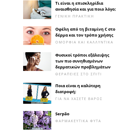
Τι είναι η επισκληρίδια
αναισθησία και για ποιο λόγο;
ΓΕΝΙΚΉ ΠΡΑΚΤΙΚΉ
Οφέλη από τη βιταμίνη C στο
δέρμα και τον τρόπο χρήσης
ΟΜΟΡΦΙΆ ΚΑΙ ΚΑΛΛΥΝΤΙΚΆ
Φυσικοί τρόποι εξάλειψης
των πιο συνηθισμένων
δερματικών προβλημάτων
ΘΕΡΑΠΕΊΕΣ ΣΤΟ ΣΠΊΤΙ
Ποια είναι η καλύτερη
διατροφή;
ΓΙΑ ΝΑ ΧΆΣΕΤΕ ΒΆΡΟΣ
Serpão
ΦΑΡΜΑΚΕΥΤΙΚΆ ΦΥΤΆ