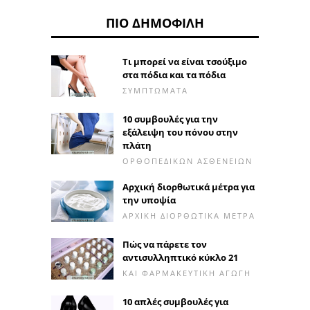
ΠΙΟ ΔΗΜΟΦΙΛΉ
Τι μπορεί να είναι τσούξιμο
στα πόδια και τα πόδια
ΣΥΜΠΤΏΜΑΤΑ
10 συμβουλές για την
εξάλειψη του πόνου στην
πλάτη
ΟΡΘΟΠΕΔΙΚΏΝ ΑΣΘΕΝΕΙΏΝ
Αρχική διορθωτικά μέτρα για
την υποψία
ΑΡΧΙΚΉ ΔΙΟΡΘΩΤΙΚΆ ΜΈΤΡΑ
Πώς να πάρετε τον
αντισυλληπτικό κύκλο 21
ΚΑΙ ΦΑΡΜΑΚΕΥΤΙΚΉ ΑΓΩΓΉ
10 απλές συμβουλές για