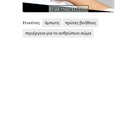
Ετικέτες:
άμπωτη
πρώτες βοήθειες
περιέργεια-για-το-ανθρώπινο-σώμα