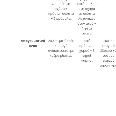
ψαριού στη
κοτόπουλου
σχάρα +
στη σχάρα
πράσινη σαλάτα
με σαλάτα
+ 5 φράουλες
λαχανικών
στον ατμό +
1 φέτα
ανανά
Απογευματινό
200 ml ματέ τσάι
1 ποτήρι
200 ml
σνακ
+ 1 αυγό
πράσινου
τσαγιού
ανακατεύεται με
χυμού + 3
ιβίσκου + 
κρέμα ρίκοτας
ξηροί
τοστ με
καρποί
ελαφρύ
τυρόπηγμ