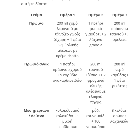
αυτή τη δίαιτα:
Γεύμα
Ημέρα 1
Ημέρα 2
Ημέρα 3
Πρωινό
200 ml χυμό
1 ποτήρι
200 ml
λεμονιού με
φυσικό
πράσινου
τζίντζερ χωρίς
γιαούρτι + 2
τσαγιού + 
ζάχαρη + 1 φέτα
λάχανο
ομελέτα
ψωμί ολικής
granola
αλέσεως με
κρέμα ricotta
Πρωινό σνακ
1 ποτήρι
200 ml
200 ml
πράσινου χυμού
τσαγιού
νερό
+ 5 καρύδια
ιβίσκου + 2
καρύδας 
ανακαρδιοειδών
φρυγανιά
1 φέτα
ολικής
ρικόττας
αλέσεως με
ελαφρύ
πήγμα
Μεσημεριανό
κολοκύθι από
ρύζι
3 κελύφη
/ Δείπνο
κολοκύθα + 1
κουνουπίδι
σούπας
μικρή
+ 100
λαχανικώ
σερβίρισμα
γραμμάρια