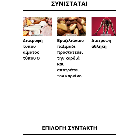
ΣΥΝΙΣΤΆΤΑΙ
Διατροφή
Βραζιλιάνικο
Διατροφή
Υγιειν
τύπου
παξιμάδι
αθλητή
διατρο
αίματος
προστατεύει
σωματ
τύπου Ο
την καρδιά
άσκησ
και
αποτρέπει
τον καρκίνο
ΕΠΙΛΟΓΉ ΣΥΝΤΆΚΤΗ