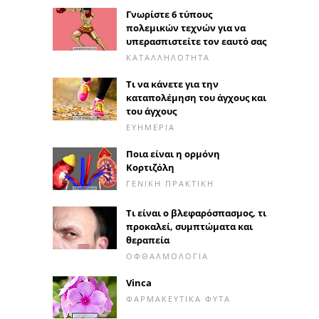
Γνωρίστε 6 τύπους
πολεμικών τεχνών για να
υπερασπιστείτε τον εαυτό σας
ΚΑΤΑΛΛΗΛΌΤΗΤΑ
Τι να κάνετε για την
καταπολέμηση του άγχους και
του άγχους
ΕΥΗΜΕΡΊΑ
Ποια είναι η ορμόνη
Κορτιζόλη
ΓΕΝΙΚΉ ΠΡΑΚΤΙΚΉ
Τι είναι ο βλεφαρόσπασμος, τι
προκαλεί, συμπτώματα και
θεραπεία
ΟΦΘΑΛΜΟΛΟΓΊΑ
Vinca
ΦΑΡΜΑΚΕΥΤΙΚΆ ΦΥΤΆ