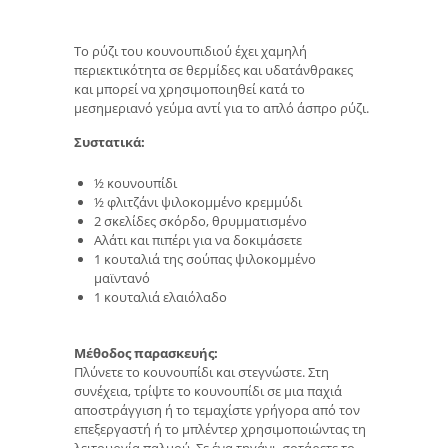
Το ρύζι του κουνουπιδιού έχει χαμηλή
περιεκτικότητα σε θερμίδες και υδατάνθρακες
και μπορεί να χρησιμοποιηθεί κατά το
μεσημεριανό γεύμα αντί για το απλό άσπρο ρύζι.
Συστατικά:
½ κουνουπίδι
½ φλιτζάνι ψιλοκομμένο κρεμμύδι
2 σκελίδες σκόρδο, θρυμματισμένο
Αλάτι και πιπέρι για να δοκιμάσετε
1 κουταλιά της σούπας ψιλοκομμένο
μαϊντανό
1 κουταλιά ελαιόλαδο
Μέθοδος παρασκευής:
Πλύνετε το κουνουπίδι και στεγνώστε. Στη
συνέχεια, τρίψτε το κουνουπίδι σε μια παχιά
αποστράγγιση ή το τεμαχίστε γρήγορα από τον
επεξεργαστή ή το μπλέντερ χρησιμοποιώντας τη
λειτουργία παλμού. Σε ένα τηγάνι, σοτάρετε το