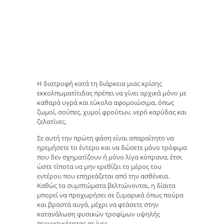
Η διατροφή κατά τη διάρκεια μιας κρίσης
εκκολπωματίτιδας πρέπει να γίνει αρχικά μόνο με
καθαρά υγρά και εύκολα αφομοιώσιμα, όπως
ζωμοί, σούπες, χυμοί φρούτων, νερό καρύδας και
ζελατίνες.
Σε αυτή την πρώτη φάση είναι απαραίτητο να
ηρεμήσετε το έντερο και να δώσετε μόνο τρόφιμα
που δεν σχηματίζουν ή μόνο λίγα κόπρανα, έτσι
ώστε τίποτα να μην ερεθίζει το μέρος του
εντέρου που επηρεάζεται από την ασθένεια.
Καθώς τα συμπτώματα βελτιώνονται, η δίαιτα
μπορεί να προχωρήσει σε ζυμαρικά όπως πούρα
και βραστά αυγά, μέχρι να φτάσετε στην
κατανάλωση φυσικών τροφίμων υψηλής
περιεκτικότητας σε ίνες.