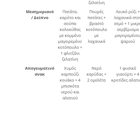
ζελατίνη
Μεσημεριανό
Πατάτα,
Πουρές
Λευκό ρύζι +
/ Δείπνο
καρότο και
πατάτες +
λαχανικά στο
σούπα
βραστό
ατμό + 1 μικρ
κολοκύθας
κοτόπουλο
σερβίρισμα
με κομμένο
με
μαγειρεμένο
μαγειρεμένο
λαχανικά
ψαριού
κοτόπουλο +
1 φλιτζάνι
ζελατίνη
Απογευματινό
Χυμός
Νερό
1 φυσικό
σνακ
καρπούζι
καρύδας +
γιαούρτι + 4
κουάκο + 4
2 ομελέτα
κροτίδες αλατι
μπισκότα
νερού και
αλατιού