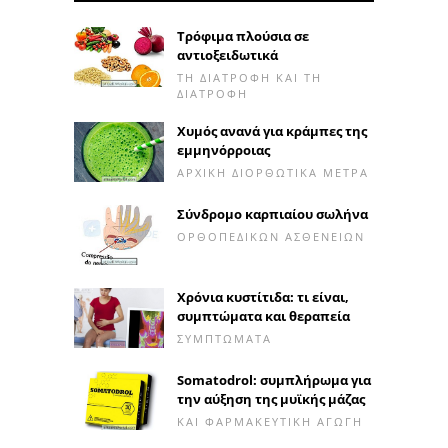
Τρόφιμα πλούσια σε
αντιοξειδωτικά
ΤΗ ΔΙΑΤΡΟΦΉ ΚΑΙ ΤΗ
ΔΙΑΤΡΟΦΉ
Χυμός ανανά για κράμπες της
εμμηνόρροιας
ΑΡΧΙΚΉ ΔΙΟΡΘΩΤΙΚΆ ΜΈΤΡΑ
Σύνδρομο καρπιαίου σωλήνα
ΟΡΘΟΠΕΔΙΚΏΝ ΑΣΘΕΝΕΙΏΝ
Χρόνια κυστίτιδα: τι είναι,
συμπτώματα και θεραπεία
ΣΥΜΠΤΏΜΑΤΑ
Somatodrol: συμπλήρωμα για
την αύξηση της μυϊκής μάζας
ΚΑΙ ΦΑΡΜΑΚΕΥΤΙΚΉ ΑΓΩΓΉ