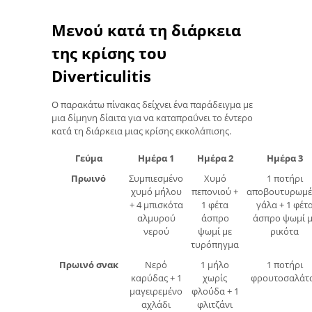
Μενού κατά τη διάρκεια
της κρίσης του
Diverticulitis
Ο παρακάτω πίνακας δείχνει ένα παράδειγμα με
μια δίμηνη δίαιτα για να καταπραΰνει το έντερο
κατά τη διάρκεια μιας κρίσης εκκολάπισης.
Γεύμα
Ημέρα 1
Ημέρα 2
Ημέρα 3
Πρωινό
Συμπιεσμένο
Χυμό
1 ποτήρι
χυμό μήλου
πεπονιού +
αποβουτυρωμέ
+ 4 μπισκότα
1 φέτα
γάλα + 1 φέτ
αλμυρού
άσπρο
άσπρο ψωμί μ
νερού
ψωμί με
ρικότα
τυρόπηγμα
Πρωινό σνακ
Νερό
1 μήλο
1 ποτήρι
καρύδας + 1
χωρίς
φρουτοσαλάτ
μαγειρεμένο
φλούδα + 1
αχλάδι
φλιτζάνι