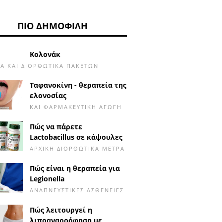
ΠΙΟ ΔΗΜΟΦΙΛΉ
Κολονάκ
Α ΚΑΙ ΔΙΟΡΘΩΤΙΚΆ ΠΑΚΈΤΩΝ
Ταφανοκίνη - θεραπεία της
ελονοσίας
ΚΑΙ ΦΑΡΜΑΚΕΥΤΙΚΉ ΑΓΩΓΉ
Πώς να πάρετε
Lactobacillus σε κάψουλες
ΑΡΧΙΚΉ ΔΙΟΡΘΩΤΙΚΆ ΜΈΤΡΑ
Πώς είναι η θεραπεία για
Legionella
ΑΝΑΠΝΕΥΣΤΙΚΈΣ ΑΣΘΈΝΕΙΕΣ
Πώς λειτουργεί η
λιποαναρρόφηση με