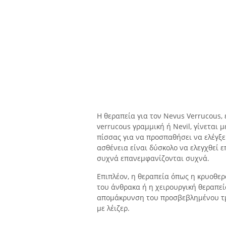
Η θεραπεία για τον Nevus Verrucous,
verrucous γραμμική ή Nevil, γίνεται 
πίσσας για να προσπαθήσει να ελέγξε
ασθένεια είναι δύσκολο να ελεγχθεί ε
συχνά επανεμφανίζονται συχνά.
Επιπλέον, η θεραπεία όπως η κρυοθερ
του άνθρακα ή η χειρουργική θεραπε
απομάκρυνση του προσβεβλημένου τμή
με λέιζερ.