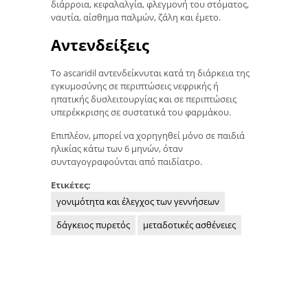
διάρροια, κεφαλαλγία, φλεγμονή του στόματος,
ναυτία, αίσθημα παλμών, ζάλη και έμετο.
Αντενδείξεις
Το ascaridil αντενδείκνυται κατά τη διάρκεια της
εγκυμοσύνης σε περιπτώσεις νεφρικής ή
ηπατικής δυσλειτουργίας και σε περιπτώσεις
υπερέκκρισης σε συστατικά του φαρμάκου.
Επιπλέον, μπορεί να χορηγηθεί μόνο σε παιδιά
ηλικίας κάτω των 6 μηνών, όταν
συνταγογραφούνται από παιδίατρο.
Ετικέτες:
γονιμότητα και έλεγχος των γεννήσεων
δάγκειος πυρετός
μεταδοτικές ασθένειες