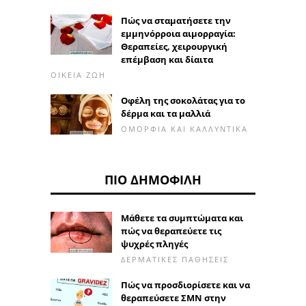
Πώς να σταματήσετε την
εμμηνόρροια αιμορραγία:
Θεραπείες, χειρουργική
επέμβαση και δίαιτα
ΟΙΚΕΊΑ ΖΩΉ
Οφέλη της σοκολάτας για το
δέρμα και τα μαλλιά
ΟΜΟΡΦΙΆ ΚΑΙ ΚΑΛΛΥΝΤΙΚΆ
ΠΙΟ ΔΗΜΟΦΙΛΉ
Μάθετε τα συμπτώματα και
πώς να θεραπεύετε τις
ψυχρές πληγές
ΔΕΡΜΑΤΙΚΈΣ ΠΑΘΉΣΕΙΣ
Πώς να προσδιορίσετε και να
θεραπεύσετε ΣΜΝ στην