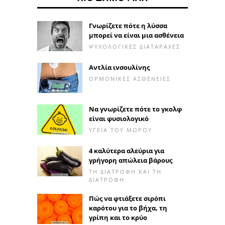
Γνωρίζετε πότε η λύσσα
μπορεί να είναι μια ασθένεια
ΨΥΧΟΛΟΓΙΚΈΣ ΔΙΑΤΑΡΑΧΈΣ
Αντλία ινσουλίνης
ΟΡΜΟΝΙΚΈΣ ΑΣΘΈΝΕΙΕΣ
Να γνωρίζετε πότε το γκολφ
είναι φυσιολογικό
ΥΓΕΊΑ ΤΟΥ ΜΩΡΟΎ
4 καλύτερα αλεύρια για
γρήγορη απώλεια βάρους
ΤΗ ΔΙΑΤΡΟΦΉ ΚΑΙ ΤΗ
ΔΙΑΤΡΟΦΉ
Πώς να φτιάξετε σιρόπι
καρότου για το βήχα, τη
γρίπη και το κρύο