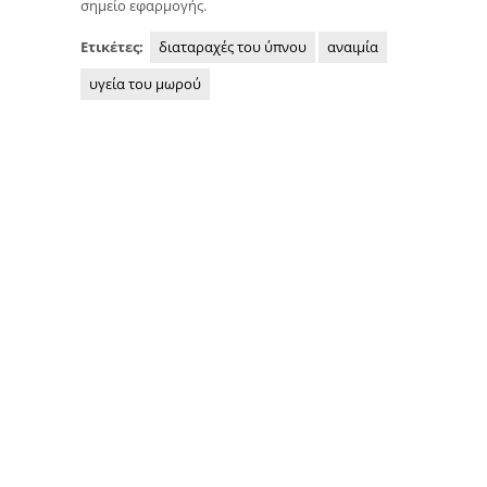
σημείο εφαρμογής.
Ετικέτες:
διαταραχές του ύπνου
αναιμία
υγεία του μωρού