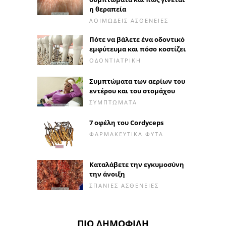
η θεραπεία
ΛΟΙΜΏΔΕΙΣ ΑΣΘΈΝΕΙΕΣ
Πότε να βάλετε ένα οδοντικό
εμφύτευμα και πόσο κοστίζει
ΟΔΟΝΤΙΑΤΡΙΚΉ
Συμπτώματα των αερίων του
εντέρου και του στομάχου
ΣΥΜΠΤΏΜΑΤΑ
7 οφέλη του Cordyceps
ΦΑΡΜΑΚΕΥΤΙΚΆ ΦΥΤΆ
Καταλάβετε την εγκυμοσύνη
την άνοιξη
ΣΠΆΝΙΕΣ ΑΣΘΈΝΕΙΕΣ
ΠΙΟ ΔΗΜΟΦΙΛΉ