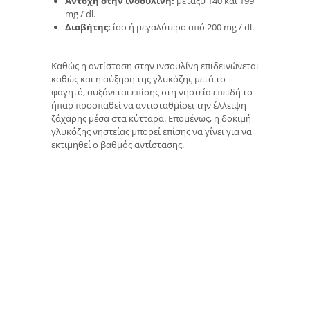
Αντοχή στην ινσουλίνη:
μεταξύ 140 και 199
mg / dl.
Διαβήτης:
ίσο ή μεγαλύτερο από 200 mg / dl.
Καθώς η αντίσταση στην ινσουλίνη επιδεινώνεται
καθώς και η αύξηση της γλυκόζης μετά το
φαγητό, αυξάνεται επίσης στη νηστεία επειδή το
ήπαρ προσπαθεί να αντισταθμίσει την έλλειψη
ζάχαρης μέσα στα κύτταρα. Επομένως, η δοκιμή
γλυκόζης νηστείας μπορεί επίσης να γίνει για να
εκτιμηθεί ο βαθμός αντίστασης.