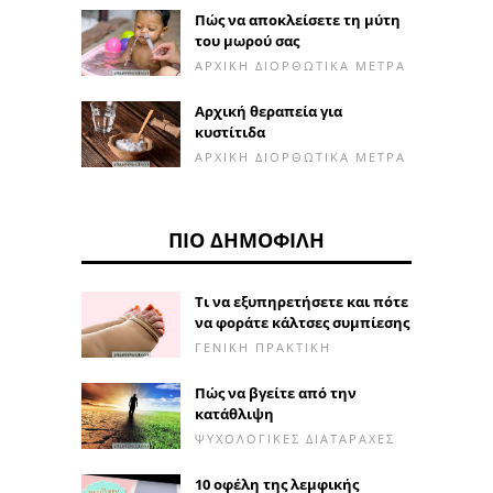
Πώς να αποκλείσετε τη μύτη
του μωρού σας
ΑΡΧΙΚΉ ΔΙΟΡΘΩΤΙΚΆ ΜΈΤΡΑ
Αρχική θεραπεία για
κυστίτιδα
ΑΡΧΙΚΉ ΔΙΟΡΘΩΤΙΚΆ ΜΈΤΡΑ
ΠΙΟ ΔΗΜΟΦΙΛΉ
Τι να εξυπηρετήσετε και πότε
να φοράτε κάλτσες συμπίεσης
ΓΕΝΙΚΉ ΠΡΑΚΤΙΚΉ
Πώς να βγείτε από την
κατάθλιψη
ΨΥΧΟΛΟΓΙΚΈΣ ΔΙΑΤΑΡΑΧΈΣ
10 οφέλη της λεμφικής