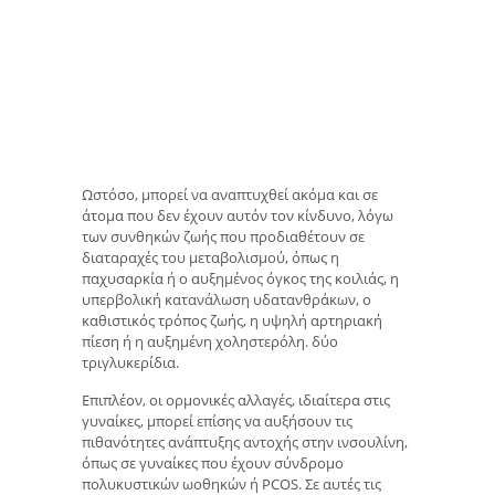
Ωστόσο, μπορεί να αναπτυχθεί ακόμα και σε
άτομα που δεν έχουν αυτόν τον κίνδυνο, λόγω
των συνθηκών ζωής που προδιαθέτουν σε
διαταραχές του μεταβολισμού, όπως η
παχυσαρκία ή ο αυξημένος όγκος της κοιλιάς, η
υπερβολική κατανάλωση υδατανθράκων, ο
καθιστικός τρόπος ζωής, η υψηλή αρτηριακή
πίεση ή η αυξημένη χοληστερόλη. δύο
τριγλυκερίδια.
Επιπλέον, οι ορμονικές αλλαγές, ιδιαίτερα στις
γυναίκες, μπορεί επίσης να αυξήσουν τις
πιθανότητες ανάπτυξης αντοχής στην ινσουλίνη,
όπως σε γυναίκες που έχουν σύνδρομο
πολυκυστικών ωοθηκών ή PCOS. Σε αυτές τις