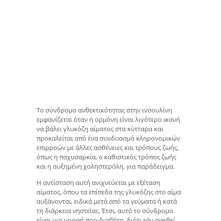
Το σύνδρομο ανθεκτικότητας στην ινσουλίνη
εμφανίζεται όταν η ορμόνη είναι λιγότερο ικανή
να βάλει γλυκόζη αίματος στα κύτταρα και
προκαλείται από ένα συνδυασμό κληρονομικών
επιρροών με άλλες ασθένειες και τρόπους ζωής,
όπως η παχυσαρκία, ο καθιστικός τρόπος ζωής
και η αυξημένη χοληστερόλη, για παράδειγμα.
Η αντίσταση αυτή ανιχνεύεται με εξέταση
αίματος, όπου τα επίπεδα της γλυκόζης στο αίμα
αυξάνονται, ειδικά μετά από τα γεύματα ή κατά
τη διάρκεια νηστείας. Έτσι, αυτό το σύνδρομο
είναι μια μορφή προ-διαβήτη, διότι εάν αφεθεί