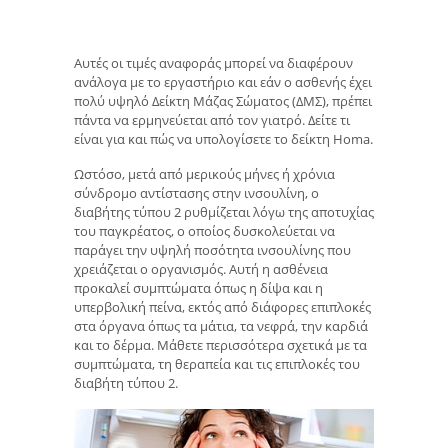
Αυτές οι τιμές αναφοράς μπορεί να διαφέρουν
ανάλογα με το εργαστήριο και εάν ο ασθενής έχει
πολύ υψηλό Δείκτη Μάζας Σώματος (ΔΜΣ), πρέπει
πάντα να ερμηνεύεται από τον γιατρό. Δείτε τι
είναι για και πώς να υπολογίσετε το δείκτη Homa.
Ωστόσο, μετά από μερικούς μήνες ή χρόνια
σύνδρομο αντίστασης στην ινσουλίνη, ο
διαβήτης τύπου 2 ρυθμίζεται λόγω της αποτυχίας
του παγκρέατος, ο οποίος δυσκολεύεται να
παράγει την υψηλή ποσότητα ινσουλίνης που
χρειάζεται ο οργανισμός. Αυτή η ασθένεια
προκαλεί συμπτώματα όπως η δίψα και η
υπερβολική πείνα, εκτός από διάφορες επιπλοκές
στα όργανα όπως τα μάτια, τα νεφρά, την καρδιά
και το δέρμα. Μάθετε περισσότερα σχετικά με τα
συμπτώματα, τη θεραπεία και τις επιπλοκές του
διαβήτη τύπου 2.