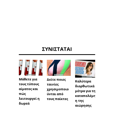
ΣΥΝΙΣΤΆΤΑΙ
Μάθετε για
Δείτε ποιες
Καλύτερα
Υγιειν
τους τύπους
ταινίες
διορθωτικά
επιλο
αίματος και
χρησιμοποιο
μέτρα για την
απογε
πώς
ύνται από
καταπολέμησ
ύ σνακ
λειτουργεί η
τους παίκτες
η της
δωρεά
αιώρησης