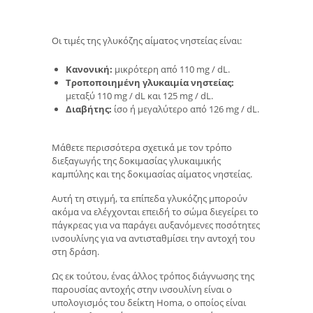
Οι τιμές της γλυκόζης αίματος νηστείας είναι:
Κανονική:
μικρότερη από 110 mg / dL.
Τροποποιημένη γλυκαιμία νηστείας:
μεταξύ 110 mg / dL και 125 mg / dL.
Διαβήτης:
ίσο ή μεγαλύτερο από 126 mg / dL.
Μάθετε περισσότερα σχετικά με τον τρόπο
διεξαγωγής της δοκιμασίας γλυκαιμικής
καμπύλης και της δοκιμασίας αίματος νηστείας.
Αυτή τη στιγμή, τα επίπεδα γλυκόζης μπορούν
ακόμα να ελέγχονται επειδή το σώμα διεγείρει το
πάγκρεας για να παράγει αυξανόμενες ποσότητες
ινσουλίνης για να αντισταθμίσει την αντοχή του
στη δράση.
Ως εκ τούτου, ένας άλλος τρόπος διάγνωσης της
παρουσίας αντοχής στην ινσουλίνη είναι ο
υπολογισμός του δείκτη Homa, ο οποίος είναι