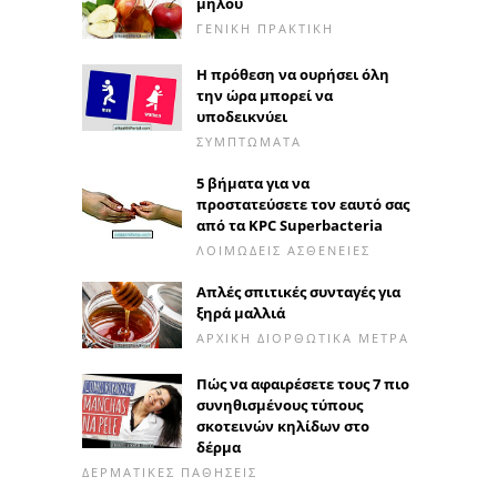
μήλου
ΓΕΝΙΚΉ ΠΡΑΚΤΙΚΉ
Η πρόθεση να ουρήσει όλη
την ώρα μπορεί να
υποδεικνύει
ΣΥΜΠΤΏΜΑΤΑ
5 βήματα για να
προστατεύσετε τον εαυτό σας
από τα KPC Superbacteria
ΛΟΙΜΏΔΕΙΣ ΑΣΘΈΝΕΙΕΣ
Απλές σπιτικές συνταγές για
ξηρά μαλλιά
ΑΡΧΙΚΉ ΔΙΟΡΘΩΤΙΚΆ ΜΈΤΡΑ
Πώς να αφαιρέσετε τους 7 πιο
συνηθισμένους τύπους
σκοτεινών κηλίδων στο
δέρμα
ΔΕΡΜΑΤΙΚΈΣ ΠΑΘΉΣΕΙΣ