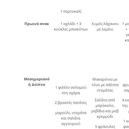
1 πορτοκαλί
Πρωινό σνακ
1 αχλάδι + 3
Χυμός λάχανου
1 μ
κούκλες μπισκότων
με λεμόνι
+ 
γ
κα
Μεσημεριανό
Μακαρόνια με
ή Δείπνο
τόνο με σάλτσα
φρυ
1 φιλέτο σολομού
ντομάτας
σα
στη σχάρα
Σαλάτα από
4 κ
2 βραστές πατάτες
μπρόκολο,
της
ρεβίθια και μοβ
μαρούλι, ντομάτα
κρεμμύδι
και σαλάτα
1 
αγγουριού
5 φράουλες
φα