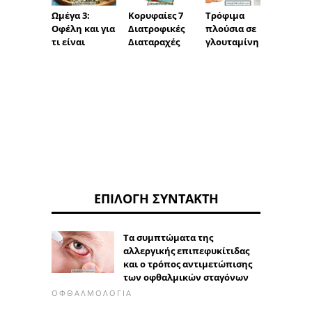
Ωμέγα 3:
Κορυφαίες 7
Τρόφι
Τρόφιμα
Οφέλη και για
Διατροφικές
πλούσ
πλούσια σε
τι είναι
Διαταραχές
ίνες
γλουταμίνη
ΕΠΙΛΟΓΉ ΣΥΝΤΆΚΤΗ
Τα συμπτώματα της
αλλεργικής επιπεφυκίτιδας
και ο τρόπος αντιμετώπισης
των οφθαλμικών σταγόνων
ΟΦΘΑΛΜΟΛΟΓΊΑ