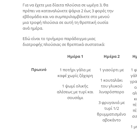
Για να έχετε μια δίαιτα πλούσια σε ωμέγα 3, θα
πρέπει να καταναλώνετε ψάρια 2 έως 3 φορές την
εβδομάδα και να συμπεριλαμβάνετε στο μενού
μια τροφή πλούσια σε αυτή τη θρεπτική ουσία
ανά ημέρα.
Εδώ είναι το τριήμερο παράδειγμα μιας
διατροφής πλούσιας σε θρεπτικά συστατικά:
Ημέρα 1
Ημέρα 2
Ημ
Πρωινό
1 ποτήρι γάλα με
1 γιαούρτι με
1 φ
καφέ χωρίς ζάχαρη
γάλ
1 κουταλάκι
γρα
1 ψωμί ολικής
του γλυκού
ο
αλέσεως με τυρί και
λιναρόσπορο
αλ
σουσάμι
κ
3 φρυγανιά με
πί
τυρί 1/2
πί
θρυμματισμένο
σι
αβοκάντο
1 μ