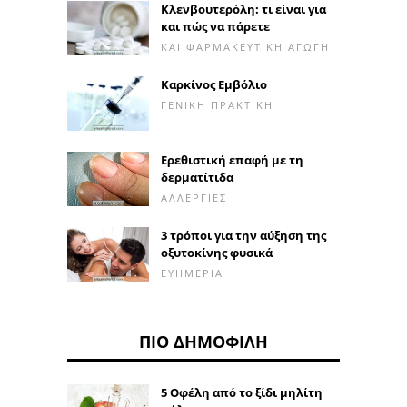
Κλενβουτερόλη: τι είναι για
και πώς να πάρετε
ΚΑΙ ΦΑΡΜΑΚΕΥΤΙΚΉ ΑΓΩΓΉ
Καρκίνος Εμβόλιο
ΓΕΝΙΚΉ ΠΡΑΚΤΙΚΉ
Ερεθιστική επαφή με τη
δερματίτιδα
ΑΛΛΕΡΓΊΕΣ
3 τρόποι για την αύξηση της
οξυτοκίνης φυσικά
ΕΥΗΜΕΡΊΑ
ΠΙΟ ΔΗΜΟΦΙΛΉ
5 Οφέλη από το ξίδι μηλίτη