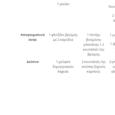
1 μανίκι
Κου
2
α
Απογευματινό
1 φλιτζάνι βρώμης
1 ποτήρι
1 γ
σνακ
με 2 καρύδια
βιταμίνης
1 
μπανάνας + 2
κουταλιές της
βρώμης
Δείπνο
1 χούφτα
2 κουταλιές της
3 μ
δημητριακών
σούπας ξηρούς
ο
itegrais
καρπούς
αλ