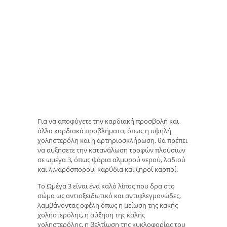
Για να αποφύγετε την καρδιακή προσβολή και
άλλα καρδιακά προβλήματα, όπως η υψηλή
χοληστερόλη και η αρτηριοσκλήρωση, θα πρέπει
να αυξήσετε την κατανάλωση τροφών πλούσιων
σε ωμέγα 3, όπως ψάρια αλμυρού νερού, λαδιού
και λιναρόσπορου, καρύδια και ξηροί καρποί.
Το Ωμέγα 3 είναι ένα καλό λίπος που δρα στο
σώμα ως αντιοξειδωτικό και αντιφλεγμονώδες,
λαμβάνοντας οφέλη όπως η μείωση της κακής
χοληστερόλης, η αύξηση της καλής
χοληστερόλης, η βελτίωση της κυκλοφορίας του