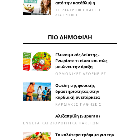
από την κατάθλιψη
ΤΗ ΔΙΑΤΡΟΦΉ ΚΑΙ ΤΗ
ΔΙΑΤΡΟΦΉ
ΠΙΟ ΔΗΜΟΦΙΛΉ
Γλυκαιμικός Δείκτης -
Γνωρίστε τι είναι και πώς
μειώνει την όρεξη
ΟΡΜΟΝΙΚΈΣ ΑΣΘΈΝΕΙΕΣ
Οφέλη της φυσικής
δραστηριότητας στην
καρδιακή ανεπάρκεια
ΚΑΡΔΙΑΚΈΣ ΠΑΘΉΣΕΙΣ
Αλιζαπρίδη (Superan)
ΈΝΘΕΤΑ ΚΑΙ ΔΙΟΡΘΩΤΙΚΆ ΠΑΚΈΤΩΝ
Τα καλύτερα τρόφιμα για την