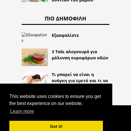
ΠΙΟ ΔΗΜΟΦΙΛΉ
Εξασφαλίστε
3 Τσάι αλογοουρά για
μόλυνση ουροφόρων οδών
Τι μπορεί να είναι η
ανάγκη για εμετό και τι να
κάνει
This website uses cookies to ensure you get
the best experience on our website.
Learn more
COPYRIGHT 2026
HTTPS://THELIGHTLIFEBLOG.COM
ΣΎΝΔΡΟΜΟ ΕΠΊΜΟΝΟΥ ΣΕΞΟΥΑΛΙΚΟΎ
Got it!
ΕΝΘΟΥΣΙΑΣΜΟΎ