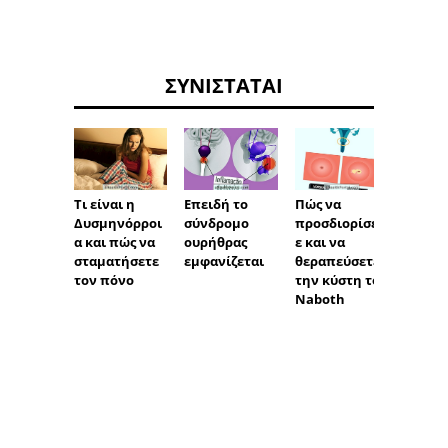
ΣΥΝΙΣΤΆΤΑΙ
Τι είναι η
Επειδή το
Πώς να
Ποια ε
Δυσμηνόρροι
σύνδρομο
προσδιορίσετ
συμπτ
α και πώς να
ουρήθρας
ε και να
της κ
σταματήσετε
εμφανίζεται
θεραπεύσετε
καντι
τον πόνο
την κύστη του
και πώ
Naboth
αντιμ
τε