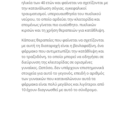
ηλικία των 40 ετών και φαίνεται να σχετίζονται με
την κατανάλωση σόγιας. εγκεφαλικοί
τραυματισμοί. υπερευαισθησία του πυελικού
νεύρου, το οποίο αρδεύει την κλειτορίδα και
επομένως γίνεται πιο ευαίσθητο. πυελικών
κιρσών και τη χρήση θεραπειών για κατάθλιψη.
Κάποιες θεραπείες που φαίνεται να σχετίζονται
με αυτή τη διαταραχή είναι η βενλαφαξίνη, ένα
φάρμακο που αντιμετωπίζει την κατάθλιψη και
το τραζοδόνη, το οποίο μπορεί να οδηγήσει σε
διεύρυνση της κλειτορίδας σε ορισμένες
γυναίκες. Ωστόσο, δεν υπάρχουν επιστημονικά
στοιχεία για αυτό το γεγονός, επειδή ο αριθμός
των γυναικών που καταναλώνουν αυτά τα
φάρμακα είναι πολύ μεγάλος και λιγότεροι από
10 έχουν διαγνωσθεί με αυτό το σύνδρομο.