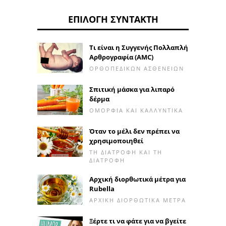
ΕΠΙΛΟΓΉ ΣΥΝΤΆΚΤΗ
Τι είναι η Συγγενής Πολλαπλή
Αρθρογραφία (AMC)
ΟΡΘΟΠΕΔΙΚΏΝ ΑΣΘΕΝΕΙΏΝ
Σπιτική μάσκα για λιπαρό
δέρμα
ΟΜΟΡΦΙΆ ΚΑΙ ΚΑΛΛΥΝΤΙΚΆ
Όταν το μέλι δεν πρέπει να
χρησιμοποιηθεί
ΤΗ ΔΙΑΤΡΟΦΉ ΚΑΙ ΤΗ
ΔΙΑΤΡΟΦΉ
Αρχική διορθωτικά μέτρα για
Rubella
ΑΡΧΙΚΉ ΔΙΟΡΘΩΤΙΚΆ ΜΈΤΡΑ
Ξέρτε τι να φάτε για να βγείτε