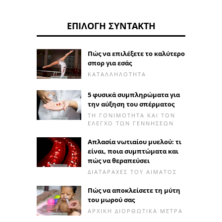
ΕΠΙΛΟΓΉ ΣΥΝΤΆΚΤΗ
Πώς να επιλέξετε το καλύτερο
σπορ για εσάς
ΚΑΤΑΛΛΗΛΌΤΗΤΑ
5 φυσικά συμπληρώματα για
την αύξηση του σπέρματος
ΤΗ ΓΟΝΙΜΌΤΗΤΑ ΚΑΙ ΤΟΝ
ΈΛΕΓΧΟ ΤΩΝ ΓΕΝΝΉΣΕΩΝ
Απλασία νωτιαίου μυελού: τι
είναι, ποια συμπτώματα και
πώς να θεραπεύσει
ΔΙΑΤΑΡΑΧΈΣ ΤΟΥ ΑΊΜΑΤΟΣ
Πώς να αποκλείσετε τη μύτη
του μωρού σας
ΑΡΧΙΚΉ ΔΙΟΡΘΩΤΙΚΆ ΜΈΤΡΑ