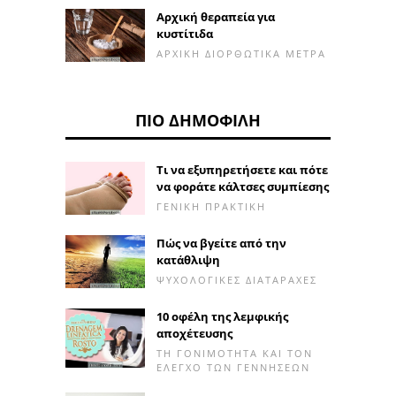
Αρχική θεραπεία για
κυστίτιδα
ΑΡΧΙΚΉ ΔΙΟΡΘΩΤΙΚΆ ΜΈΤΡΑ
ΠΙΟ ΔΗΜΟΦΙΛΉ
Τι να εξυπηρετήσετε και πότε
να φοράτε κάλτσες συμπίεσης
ΓΕΝΙΚΉ ΠΡΑΚΤΙΚΉ
Πώς να βγείτε από την
κατάθλιψη
ΨΥΧΟΛΟΓΙΚΈΣ ΔΙΑΤΑΡΑΧΈΣ
10 οφέλη της λεμφικής
αποχέτευσης
ΤΗ ΓΟΝΙΜΌΤΗΤΑ ΚΑΙ ΤΟΝ
ΈΛΕΓΧΟ ΤΩΝ ΓΕΝΝΉΣΕΩΝ