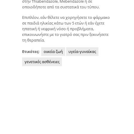
στην Thiabendazole, Mebendazole ή σε
οποιοδήποτε από τα συστατικά του τύπου.
Επιπλέον, εάν θέλετε να χορηγήσετε το φάρμακο
σε παιδιά ηλικίας κάτω των 5 ετών ή εάν έχετε
ηπατική ή νεφρική νόσο ή προβλήματα,
επικοινωνήστε με το γιατρό σας πριν ξεκινήσετε
τη θεραπεία.
Ετικέτες:
οικεία ζωή
υγεία-γυναίκας
γενετικές ασθένειες