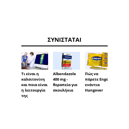
ΣΥΝΙΣΤΆΤΑΙ
Τι είναι η
Albendazole
Πώς να
Βιο-
καλσιτονίνη
400 mg -
πάρετε Engov
πετρέ
και ποια είναι
θεραπεία για
ενάντια
η λειτουργία
σκουλήκια
Hangover
της