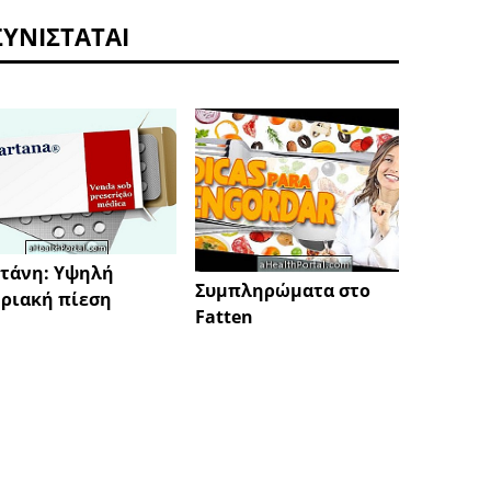
ΣΥΝΙΣΤΆΤΑΙ
τάνη: Υψηλή
Orviax
Συμπληρώματα στο
ριακή πίεση
θεραπε
Fatten
ανικα