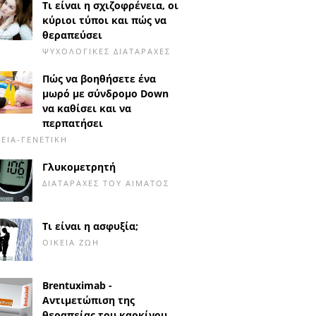
Τι είναι η σχιζοφρένεια, οι
κύριοι τύποι και πώς να
θεραπεύσει
ΨΥΧΟΛΟΓΙΚΈΣ ΔΙΑΤΑΡΑΧΈΣ
Πώς να βοηθήσετε ένα
μωρό με σύνδρομο Down
να καθίσει και να
περπατήσει
ΕΙΑ-ΓΕΝΕΤΙΚΉ
Γλυκομετρητή
ΔΙΑΤΑΡΑΧΈΣ ΤΟΥ ΑΊΜΑΤΟΣ
Τι είναι η ασφυξία;
ΟΙΚΕΊΑ ΖΩΉ
Brentuximab -
Αντιμετώπιση της
θεραπείας του καρκίνου