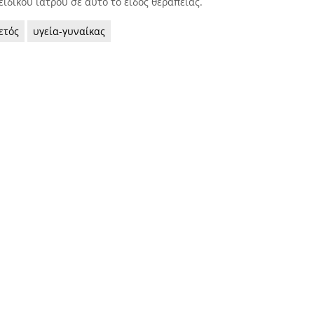
ιδικού ιατρού σε αυτό το είδος θεραπείας.
ετός
υγεία-γυναίκας