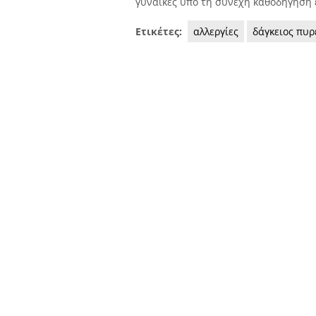
γυναίκες υπό τη συνεχή καθοδήγηση ε
Ετικέτες:
αλλεργίες
δάγκειος πυρ