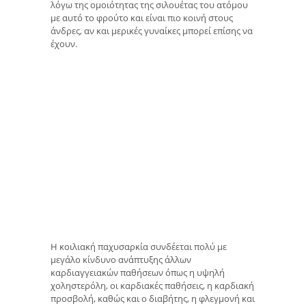
λόγω της ομοιότητας της σιλουέτας του ατόμου
με αυτό το φρούτο και είναι πιο κοινή στους
άνδρες, αν και μερικές γυναίκες μπορεί επίσης να
έχουν.
Η κοιλιακή παχυσαρκία συνδέεται πολύ με
μεγάλο κίνδυνο ανάπτυξης άλλων
καρδιαγγειακών παθήσεων όπως η υψηλή
χοληστερόλη, οι καρδιακές παθήσεις, η καρδιακή
προσβολή, καθώς και ο διαβήτης, η φλεγμονή και