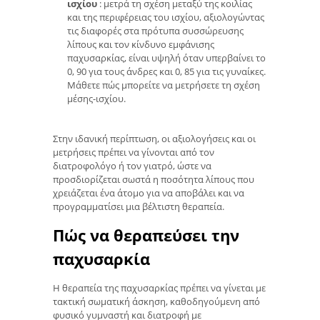
ισχίου
: μετρά τη σχέση μεταξύ της κοιλίας
και της περιφέρειας του ισχίου, αξιολογώντας
τις διαφορές στα πρότυπα συσσώρευσης
λίπους και τον κίνδυνο εμφάνισης
παχυσαρκίας, είναι υψηλή όταν υπερβαίνει το
0, 90 για τους άνδρες και 0, 85 για τις γυναίκες.
Μάθετε πώς μπορείτε να μετρήσετε τη σχέση
μέσης-ισχίου.
Στην ιδανική περίπτωση, οι αξιολογήσεις και οι
μετρήσεις πρέπει να γίνονται από τον
διατροφολόγο ή τον γιατρό, ώστε να
προσδιορίζεται σωστά η ποσότητα λίπους που
χρειάζεται ένα άτομο για να αποβάλει και να
προγραμματίσει μια βέλτιστη θεραπεία.
Πώς να θεραπεύσει την
παχυσαρκία
Η θεραπεία της παχυσαρκίας πρέπει να γίνεται με
τακτική σωματική άσκηση, καθοδηγούμενη από
φυσικό γυμναστή και διατροφή με