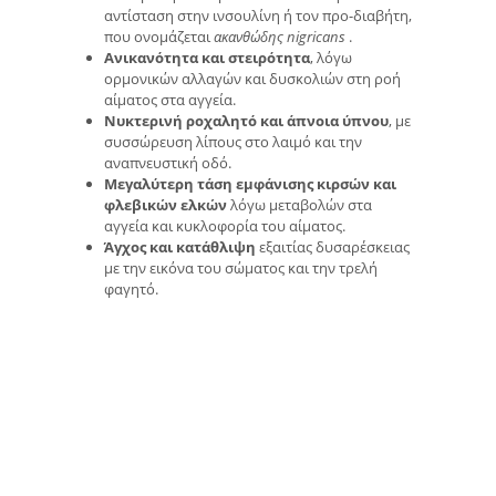
αντίσταση στην ινσουλίνη ή τον προ-διαβήτη,
που ονομάζεται
ακανθώδης nigricans
.
Ανικανότητα και στειρότητα
, λόγω
ορμονικών αλλαγών και δυσκολιών στη ροή
αίματος στα αγγεία.
Νυκτερινή ροχαλητό και άπνοια ύπνου
, με
συσσώρευση λίπους στο λαιμό και την
αναπνευστική οδό.
Μεγαλύτερη τάση εμφάνισης κιρσών και
φλεβικών ελκών
λόγω μεταβολών στα
αγγεία και κυκλοφορία του αίματος.
Άγχος και κατάθλιψη
εξαιτίας δυσαρέσκειας
με την εικόνα του σώματος και την τρελή
φαγητό.