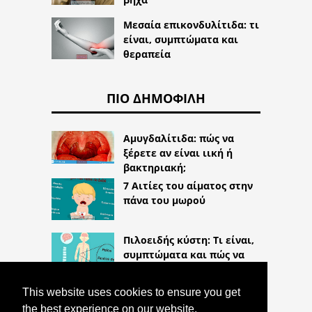
Μεσαία επικονδυλίτιδα: τι
είναι, συμπτώματα και
θεραπεία
ΠΙΟ ΔΗΜΟΦΙΛΉ
Αμυγδαλίτιδα: πώς να
ξέρετε αν είναι ιική ή
βακτηριακή;
7 Αιτίες του αίματος στην
πάνα του μωρού
Πιλοειδής κύστη: Τι είναι,
συμπτώματα και πώς να
την αντιμετωπίσετε
This website uses cookies to ensure you get
the best experience on our website.