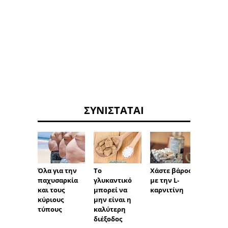
ΣΥΝΙΣΤΆΤΑΙ
Όλα για την
Το
Χάστε βάρος
Άρση 
παχυσαρκία
γλυκαντικό
με την L-
Ολοκλ
και τους
μπορεί να
καρνιτίνη
το πρ
κύριους
μην είναι η
εκγύμ
τύπους
καλύτερη
διέξοδος