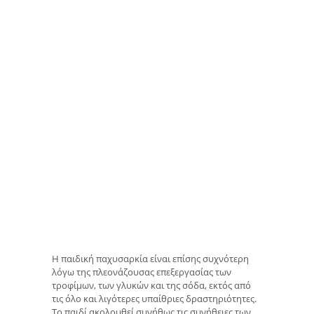
Η παιδική παχυσαρκία είναι επίσης συχνότερη
λόγω της πλεονάζουσας επεξεργασίας των
τροφίμων, των γλυκών και της σόδα, εκτός από
τις όλο και λιγότερες υπαίθριες δραστηριότητες.
Το παιδί ακολουθεί συνήθως τις συνήθειες των