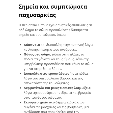
Σημεία και συμπτώματα
παχυσαρκίας
Η περίσσεια λίπους έχει αρνητικές επιπτώσεις σε
ολόκληρο το σώμα, προκαλώντας δυσάρεστα
σημεία και συμπτώματα, όπως:
Δύσπνοια
και δυσκολίες στην αναπνοή λόγω
κοιλιακής πίεσης στους πνεύμονες.
Πόνος στο σώμα
, ειδικά στην πλάτη, τα
πόδια, τα γόνατα και τους ώμους, λόγω της
υπερβολικής προσπάθειας που κάνει το σώμα
για να στηρίξει το βάρος.
Δυσκολία στις προσπάθειες
ή στα πόδια,
λόγω του υπερβολικού βάρους και της
αποκατάστασης του σώματος.
Δερματίτιδα και μυκητιασικές λοιμώξεις
,
λόγω της συσσώρευσης ιδρώτα και βρωμιάς
στις πτυχές του σώματος.
Σκούρα σημεία στο δέρμα
, ειδικά στον
αυχένα, τις μασχάλες και τις βουβωνες, μια
αντίδραση που προκαλείται από την