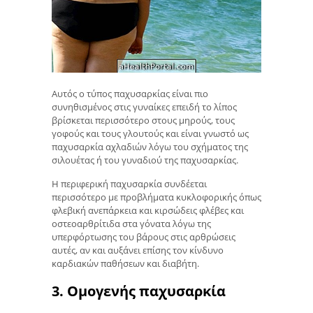
Αυτός ο τύπος παχυσαρκίας είναι πιο
συνηθισμένος στις γυναίκες επειδή το λίπος
βρίσκεται περισσότερο στους μηρούς, τους
γοφούς και τους γλουτούς και είναι γνωστό ως
παχυσαρκία αχλαδιών λόγω του σχήματος της
σιλουέτας ή του γυναδιού της παχυσαρκίας.
Η περιφερική παχυσαρκία συνδέεται
περισσότερο με προβλήματα κυκλοφορικής όπως
φλεβική ανεπάρκεια και κιρσώδεις φλέβες και
οστεοαρθρίτιδα στα γόνατα λόγω της
υπερφόρτωσης του βάρους στις αρθρώσεις
αυτές, αν και αυξάνει επίσης τον κίνδυνο
καρδιακών παθήσεων και διαβήτη.
3. Ομογενής παχυσαρκία