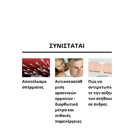
ΣΥΝΙΣΤΆΤΑΙ
Αποτέλεσμα
Αντικαταστάθ
Πώς να
Ο πρη
σπέρματος
μιση
αντιμετωπίσε
όρχι 
αρσενικών
τε την αύξηση
να είν
ορμονών -
του στήθους
Hydro
διορθωτικά
σε άνδρες
μέτρα και
πιθανές
παρενέργειες