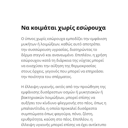
Να κοιμάται χωρίς εσώρουχα
Ο ύπνος χωρίς εσώρουχα εμποδίζει την εμφάνιση
μυκήτων ή λοιμώξεων, καθώς αυτό αποτρέπει
την συσσώρευση υγρασίας, διατηρώντας το
δέρμα στεγνό και ανανεωμένο. Επιπλέον, η χρήση
εσώρουχου κατά τη διάρκεια της νύχτας μπορεί
να ενισχύσει την αύξηση της θερμοκρασίας
στους όρχεις, γεγονός που μπορεί να επηρεάσει
την ποιότητα του σπέρματος.
Η έλλειψη υγιεινής, εκτός από την προώθηση της
εμφάνισης δυσάρεστων οσμών ή μυκητιακών ή
βακτηριακών λοιμώξεων, μπορεί επίσης να
αυξήσει τον κίνδυνο φλεγμονής στο πέος, όπως η
μπαλαντίτιδα, η οποία προκαλεί δυσάρεστα
συμπτώματα όπως φαγούρα, πόνο, ζέστη,
ερυθρότητα, καύση στο πέος. Επιπλέον, η
έλλειψη υγιεινής μπορεί επίσης να έχει αντίκτυπο