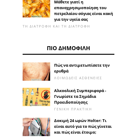
Μάθετε γιατί η
επαναχρησιμοποίηση του
πετρελαίου σόγιας είναι κακή
για την υγεία σας
ΤΗ ΔΙΑΤΡΟΦΉ ΚΑΙ ΤΗ ΔΙΑΤΡΟΦΉ
ΠΙΟ ΔΗΜΟΦΙΛΉ
Πώς να αντιμετωπίσετε την
ερυθρά
ΛΟΙΜΏΔΕΙΣ ΑΣΘΈΝΕΙΕΣ
Αλκοολική Συμπεριφορά -
Γνωρίστε τα Σημάδια
Προειδοποίησης
ΓΕΝΙΚΉ ΠΡΑΚΤΙΚΉ
Δοκιμή 24 ωρών Holter: Τι
είναι αυτό για το πώς γίνεται
και πώς είναι έτοιμο;