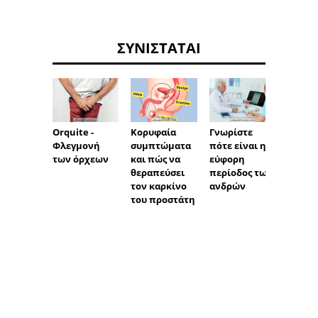
ΣΥΝΙΣΤΆΤΑΙ
Orquite -
Κορυφαία
Γνωρίστε
Συμπτ
Φλεγμονή
συμπτώματα
πότε είναι η
της λ
των όρχεων
και πώς να
εύφορη
του
θεραπεύσει
περίοδος των
ουροπ
τον καρκίνο
ανδρών
ύ συσ
του προστάτη
στους 