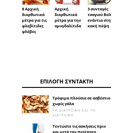
8 Αρχική
Αρχική
3 συνταγές
Αρχικ
διορθωτικά
διορθωτικά
τσαγιού Boldo
Θεραπε
μέτρα για τις
μέτρα για την
ενάντια στην
λιπαρ
φλεβίτιδες
αμυγδαλίτιδα
κακή πέψη
φλέβες
ΕΠΙΛΟΓΉ ΣΥΝΤΆΚΤΗ
Τρόφιμα πλούσια σε ασβέστιο
χωρίς γάλα
ΤΗ ΔΙΑΤΡΟΦΉ ΚΑΙ ΤΗ
ΔΙΑΤΡΟΦΉ
Τεντώστε τις ασκήσεις πριν
και μετά τον περίπατο