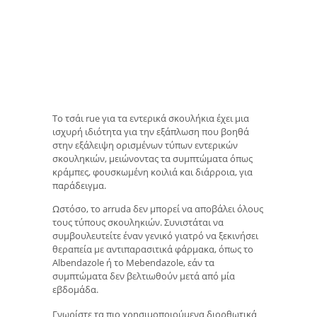
Το τσάι rue για τα εντερικά σκουλήκια έχει μια
ισχυρή ιδιότητα για την εξάπλωση που βοηθά
στην εξάλειψη ορισμένων τύπων εντερικών
σκουληκιών, μειώνοντας τα συμπτώματα όπως
κράμπες, φουσκωμένη κοιλιά και διάρροια, για
παράδειγμα.
Ωστόσο, το arruda δεν μπορεί να αποβάλει όλους
τους τύπους σκουληκιών. Συνιστάται να
συμβουλευτείτε έναν γενικό γιατρό να ξεκινήσει
θεραπεία με αντιπαρασιτικά φάρμακα, όπως το
Albendazole ή το Mebendazole, εάν τα
συμπτώματα δεν βελτιωθούν μετά από μία
εβδομάδα.
Γνωρίστε τα πιο χρησιμοποιούμενα διορθωτικά