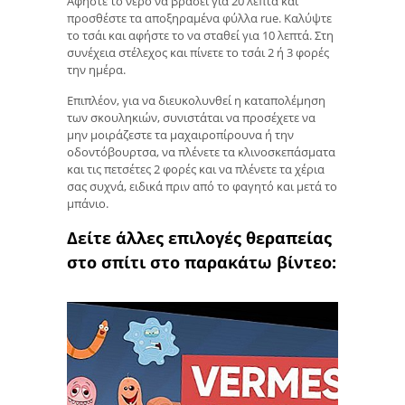
Αφήστε το νερό να βράσει για 20 λεπτά και
προσθέστε τα αποξηραμένα φύλλα rue. Καλύψτε
το τσάι και αφήστε το να σταθεί για 10 λεπτά. Στη
συνέχεια στέλεχος και πίνετε το τσάι 2 ή 3 φορές
την ημέρα.
Επιπλέον, για να διευκολυνθεί η καταπολέμηση
των σκουληκιών, συνιστάται να προσέχετε να
μην μοιράζεστε τα μαχαιροπίρουνα ή την
οδοντόβουρτσα, να πλένετε τα κλινοσκεπάσματα
και τις πετσέτες 2 φορές και να πλένετε τα χέρια
σας συχνά, ειδικά πριν από το φαγητό και μετά το
μπάνιο.
Δείτε άλλες επιλογές θεραπείας
στο σπίτι στο παρακάτω βίντεο: