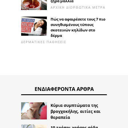
ξηρά μαλλιά
ΑΡΧΙΚΉ ΔΙΟΡΘΩΤΙΚΆ ΜΈΤΡΑ
Πώς να αφαιρέσετε τους 7 πιο
συνηθισμένους τύπους
σκοτεινών κηλίδων στο
δέρμα
ΔΕΡΜΑΤΙΚΈΣ ΠΑΘΉΣΕΙΣ
ΕΝΔΙΑΦΈΡΟΝΤΑ ΆΡΘΡΑ
Κύρια συμπτώματα της
βρογχοκήλης, αιτίες και
θεραπεία
10 τρόποι χρήσης σόδα