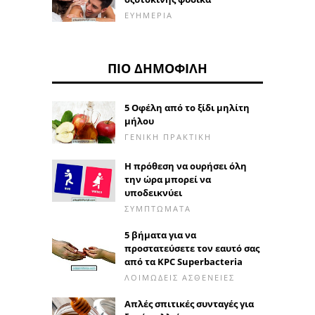
ΕΥΗΜΕΡΊΑ
ΠΙΟ ΔΗΜΟΦΙΛΉ
5 Οφέλη από το ξίδι μηλίτη
μήλου
ΓΕΝΙΚΉ ΠΡΑΚΤΙΚΉ
Η πρόθεση να ουρήσει όλη
την ώρα μπορεί να
υποδεικνύει
ΣΥΜΠΤΏΜΑΤΑ
5 βήματα για να
προστατεύσετε τον εαυτό σας
από τα KPC Superbacteria
ΛΟΙΜΏΔΕΙΣ ΑΣΘΈΝΕΙΕΣ
Απλές σπιτικές συνταγές για