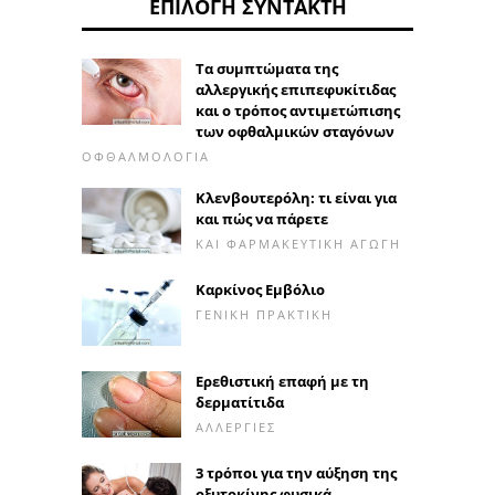
ΕΠΙΛΟΓΉ ΣΥΝΤΆΚΤΗ
Τα συμπτώματα της
αλλεργικής επιπεφυκίτιδας
και ο τρόπος αντιμετώπισης
των οφθαλμικών σταγόνων
ΟΦΘΑΛΜΟΛΟΓΊΑ
Κλενβουτερόλη: τι είναι για
και πώς να πάρετε
ΚΑΙ ΦΑΡΜΑΚΕΥΤΙΚΉ ΑΓΩΓΉ
Καρκίνος Εμβόλιο
ΓΕΝΙΚΉ ΠΡΑΚΤΙΚΉ
Ερεθιστική επαφή με τη
δερματίτιδα
ΑΛΛΕΡΓΊΕΣ
3 τρόποι για την αύξηση της
οξυτοκίνης φυσικά