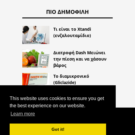
ΠΙΟ ΔΗΜΟΦΙΛΉ
Τι είναι το Xtandi
(ενζαλουταμίδιο)
Διατροφή Dash Μειώνει
την πίεση και να χάσουν
βάρος
Το διαμικρονικό
(Gliclazide)
This website uses cookies to ensure you get
the best experience on our website.
Learn more
COPYRIGHT 2026
HTTPS://THELIGHTLIFEBLOG.COM
ΤΙ
ΕΊΝΑΙ Η ΤΎΦΛΩΣΗ ΚΑΙ ΠΏΣ ΝΑ
Got it!
ΤΑΥΤΙΣΤΕΊ