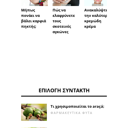
Μήπως
Πώς να
Ανακαλύψτε
Τριχό
πονάει να
ελαφρύνετε
την καλύτερη
Τι να 
βάλει καρφιά
τους
κρεμώδη
πηκτής;
σκοτεινές
κρέμα
αγκώνες
ΕΠΙΛΟΓΉ ΣΥΝΤΆΚΤΗ
Τι χρησιμοποιείται το araçá;
ΦΑΡΜΑΚΕΥΤΙΚΆ ΦΥΤΆ