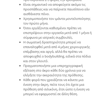
Είναι σημαντικό να αποφεύγετε ακόμα τις
προσπάθειες και να παίρνετε παυσίπονο εάν
αισθάνεστε πόνο.
Χρησιμοποιήστε τον ιμάντα μοντελοποίησης
τον πρώτο μήνα.
Όσοι εργάζονται καθισμένοι πρέπει να
επιστρέψουν στην εργασία μετά από 1 μήνα ή
σύμφωνα με ιατρικές συμβουλές.
Η σωματική δραστηριότητα μπορεί να
επαναληφθεί μετά από 4 μήνες χειρουργικής
επέμβασης και αργά, αλλά θα πρέπει να
αποφευχθεί ο bodybuilding, ειδικά στα πόδια
και στον γλουτό.
Πραγματοποιήστε μια υπερηχογραφική
εξέταση στο άκρο κάθε δύο χρόνια για να
ελέγξετε την ακεραιότητα της πρόθεσης.
Κάθε φορά που χρειάζεται να κάνετε μια
ένεση στην άκρη, πείτε τους ότι έχετε μια
πρόθεση από σιλικόνη, έτσι ώστε η ένεση να
μπορεί να εφαρμοστεί σε άλλη θέση.