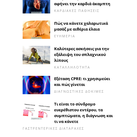
αφήνει την καρδιά άκαμπτη
ΚΑΡΔΙΑΚΈΣ ΠΑΘΉΣΕΙΣ
Πώς να κάνετε χαλαρωτικά
μασάζ με αιθέρια έλαια
ΕΥΗΜΕΡΊΑ
Καλύτερες ασκήσεις για την
εξάλειψη του σπλαχνικού
λίπους
ΚΑΤΑΛΛΗΛΌΤΗΤΑ
Εξέταση CPRE: τι χρησιμεύει
και πώς γίνεται
ΔΙΑΓΝΩΣΤΙΚΈΣ ΔΟΚΙΜΈΣ
Τι είναι το σύνδρομο
ευερέθιστου εντέρου, τα
συμπτώματα, η διάγνωση και
τι να κάνετε
ΓΑΣΤΡΕΝΤΕΡΙΚΈΣ ΔΙΑΤΑΡΑΧΈΣ