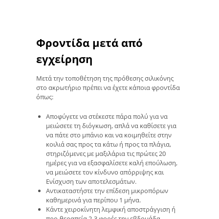
Φροντίδα μετά από
εγχείρηση
Μετά την τοποθέτηση της πρόθεσης σιλικόνης
στο ακρωτήριο πρέπει να έχετε κάποια φροντίδα
όπως:
Αποφύγετε να στέκεστε πάρα πολύ για να
μειώσετε τη διόγκωση, απλά να καθίσετε για
να πάτε στο μπάνιο και να κοιμηθείτε στην
κοιλιά σας προς τα κάτω ή προς τα πλάγια,
στηριζόμενες με μαξιλάρια τις πρώτες 20
ημέρες για να εξασφαλίσετε καλή επούλωση,
να μειώσετε τον κίνδυνο απόρριψης και
Ενίσχυση των αποτελεσμάτων.
Αντικαταστήστε την επίδεση μικροπόρων
καθημερινά για περίπου 1 μήνα.
Κάντε χειροκίνητη λεμφική αποστράγγιση ή
προ-θεραπεία 2-3 φορές την εβδομάδα.