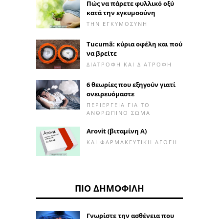
Πώς να πάρετε φυλλικό οξύ
κατά την εγκυμοσύνη
ΤΗΝ ΕΓΚΥΜΟΣΎΝΗ
Tucumã: κύρια οφέλη και πού
να βρείτε
ΔΙΑΤΡΟΦΉ ΚΑΙ ΔΙΑΤΡΟΦΉ
6 θεωρίες που εξηγούν γιατί
ονειρευόμαστε
ΠΕΡΙΈΡΓΕΙΑ ΓΙΑ ΤΟ
ΑΝΘΡΏΠΙΝΟ ΣΏΜΑ
Arovit (βιταμίνη Α)
ΚΑΙ ΦΑΡΜΑΚΕΥΤΙΚΉ ΑΓΩΓΉ
ΠΙΟ ΔΗΜΟΦΙΛΉ
Γνωρίστε την ασθένεια που