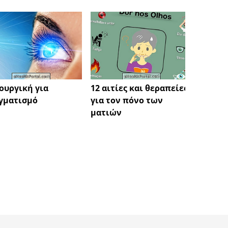
ουργική για
12 αιτίες και θεραπείες
Απλές
γματισμό
για τον πόνο των
την κ
ματιών
πόνου
των κ