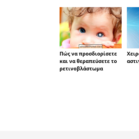
Πώς να προσδιορίσετε
Χειρ
και να θεραπεύσετε το
αστι
ρετινοβλάστωμα