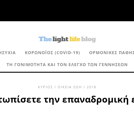
ΗΣΥΧΊΑ
ΚΟΡΩΝΟΪΌΣ (COVID-19)
ΟΡΜΟΝΙΚΈΣ ΠΑΘΉΣ
ΤΗ ΓΟΝΙΜΌΤΗΤΑ ΚΑΙ ΤΟΝ ΈΛΕΓΧΟ ΤΩΝ ΓΕΝΝΉΣΕΩΝ
ΚΎΡΙΟΣ
/
ΟΙΚΕΊΑ ΖΩΉ
/ 2018
ετωπίσετε την επαναδρομική