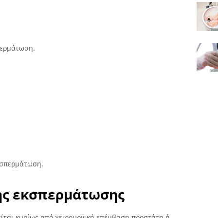
περμάτωση.
κσπερμάτωση.
ής εκσπερμάτωσης
ίται κυρίως από χειρουργική επέμβαση προστάτη ή